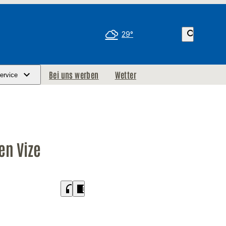
search
29°
Bei uns werben
Wetter
ervice
en Vize
headphones
chrome_reader_mode