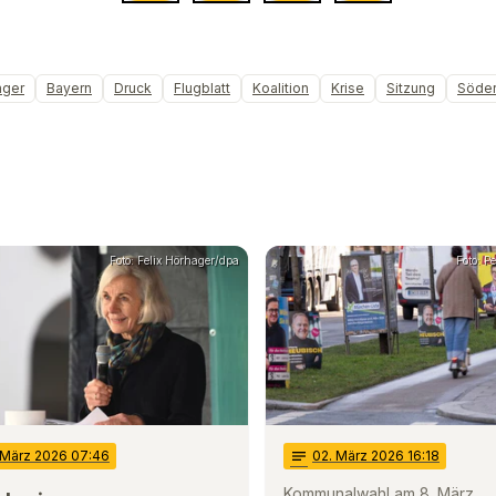
nger
Bayern
Druck
Flugblatt
Koalition
Krise
Sitzung
Söde
Foto: Felix Hörhager/dpa
Foto: P
 März 2026 07:46
notes
02
. März 2026 16:18
Kommunalwahl am 8. März