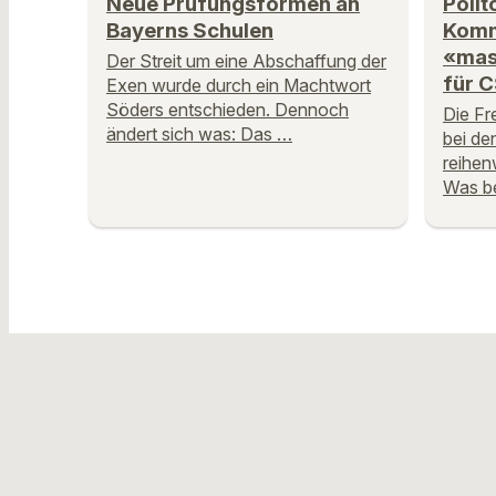
Neue Prüfungsformen an
Polit
Bayerns Schulen
Komm
«mas
Der Streit um eine Abschaffung der
für 
Exen wurde durch ein Machtwort
Söders entschieden. Dennoch
Die Fr
ändert sich was: Das …
bei d
reihen
Was be