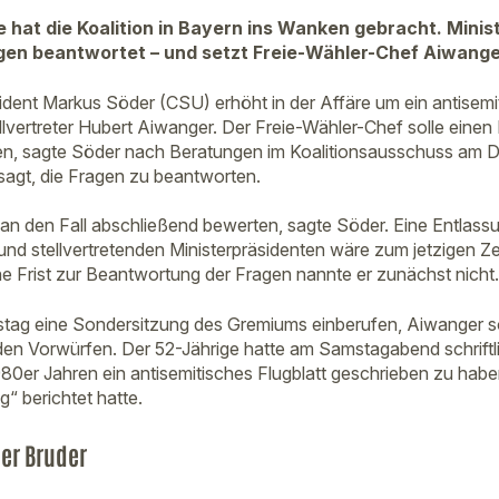
re hat die Koalition in Bayern ins Wanken gebracht. Mini
ragen beantwortet – und setzt Freie-Wähler-Chef Aiwang
ident Markus Söder (CSU) erhöht in der Affäre um ein antisemi
llvertreter Hubert Aiwanger. Der Freie-Wähler-Chef solle einen
ten, sagte Söder nach Beratungen im Koalitionsausschuss am 
agt, die Fragen zu beantworten.
an den Fall abschließend bewerten, sagte Söder. Eine Entlas
 und stellvertretenden Ministerpräsidenten wäre zum jetzigen Z
e Frist zur Beantwortung der Fragen nannte er zunächst nicht.
tag eine Sondersitzung des Gremiums einberufen, Aiwanger sol
en Vorwürfen. Der 52-Jährige hatte am Samstagabend schriftl
980er Jahren ein antisemitisches Flugblatt geschrieben zu habe
“ berichtet hatte.
der Bruder