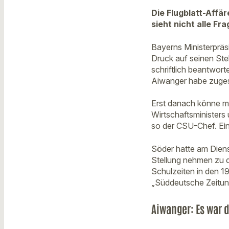
Die Flugblatt-Affä
sieht nicht alle F
Bayerns Ministerpräs
Druck auf seinen Ste
schriftlich beantwor
Aiwanger habe zuges
Erst danach könne m
Wirtschaftsministers
so der CSU-Chef. Ein
Söder hatte am Diens
Stellung nehmen zu d
Schulzeiten in den 1
„Süddeutsche Zeitung
Aiwanger: Es war 