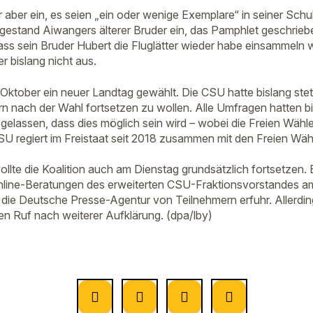
er aber ein, es seien „ein oder wenige Exemplare“ in seiner Sc
gestand Aiwangers älterer Bruder ein, das Pamphlet geschrieb
dass sein Bruder Hubert die Fluglätter wieder habe einsammeln 
r bislang nicht aus.
Oktober ein neuer Landtag gewählt. Die CSU hatte bislang stets 
rn nach der Wahl fortsetzen zu wollen. Alle Umfragen hatten bi
gelassen, dass dies möglich sein wird – wobei die Freien Wähler
SU regiert im Freistaat seit 2018 zusammen mit den Freien Wäh
lte die Koalition auch am Dienstag grundsätzlich fortsetzen.
nline-Beratungen des erweiterten CSU-Fraktionsvorstandes a
die Deutsche Presse-Agentur von Teilnehmern erfuhr. Allerdin
n Ruf nach weiterer Aufklärung. (dpa/lby)