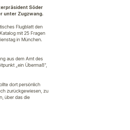
sterpräsident Söder
er unter Zugzwang.
tisches Flugblatt den
 Katalog mit 25 Fragen
Dienstag in München.
sung aus dem Amt des
eitpunkt „ein Übermaß“,
lte dort persönlich
ich zurückgewiesen, zu
n, über das die