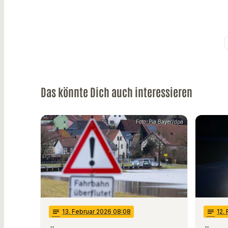
Das könnte Dich auch interessieren
Foto: Pia Bayer/dpa
notes
13
. Februar 2026 08:08
notes
12
.