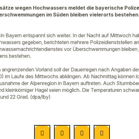
sätze wegen Hochwassers meldet die bayerische Polizei
rschwemmungen im Süden bleiben vielerorts bestehen.
n Bayern entspannt sich weiter. In der Nacht auf Mittwoch ha
wassers gegeben, berichteten mehrere Polizeidienststellen a
assernachrichtendienstes vor Überschwemmungen bleiben je
ens bestehen.
 angrenzenden Vorland soll der Dauerregen nach Angaben d
) im Laufe des Mittwochs abklingen. Ab Nachmittag können 
usnahme der Alpenregion in Bayern auftreten. Auch Sturmböen
nd kleinkörniger Hagel seien möglich. Die Temperaturen sch
und 22 Grad. (dpa/lby)