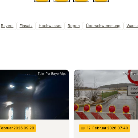
Bayern
Einsatz
Hochwasser
Regen
Überschwemmung
Warnu
Foto: Pia Bayer/dpa
Foto: Tiz
 Februar 2026 09:28
notes
12
. Februar 2026 07:40