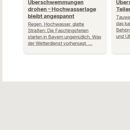
Überschwemmungen
Über
drohen – Hochwasserlage
Teile
bleibt angespannt
Tauwet
das ka
Regen, Hochwasser, glatte
Behör
Straßen: Die Faschingsferien
und Ü
starten in Bayern ungemütlich. Was
der Wetterdienst vorhersagt. …