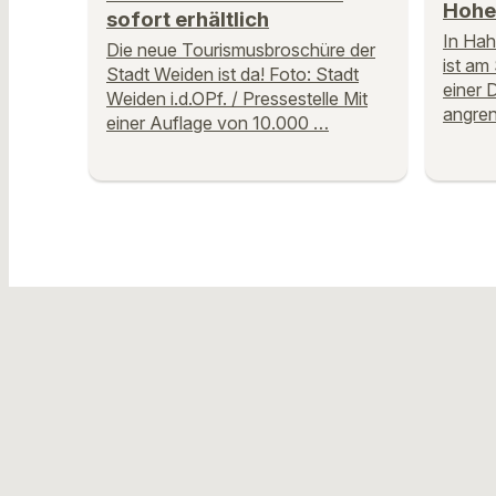
Hohe
sofort erhältlich
In Hah
Die neue Tourismusbroschüre der
ist am
Stadt Weiden ist da! Foto: Stadt
einer 
Weiden i.d.OPf. / Pressestelle Mit
angre
einer Auflage von 10.000 …