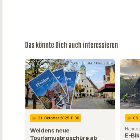
Das könnte Dich auch interessieren
Foto: Stadt Weiden i.d.OPf. / Pressestelle
notes
21
. Oktober 2025 11:00
notes
06
.
Hahnb
Weidens neue
E-Bik
Tourismusbroschüre ab