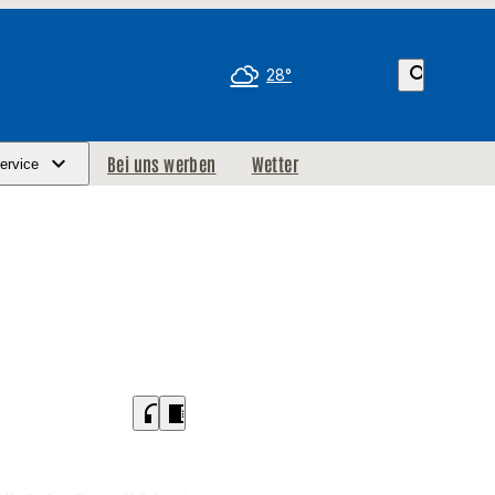
search
28°
Bei uns werben
Wetter
ervice
headphones
chrome_reader_mode