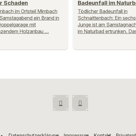
r Schaden
Badeunfall im Natur
nbach im Ortsteil Mimbach
Tödlicher Badeunfall in
 Samstagabend ein Brand in
Schnaittenbach: Ein sechsj
Doppelgarage mit
Junge ist am Samstagnach
nzendem Holzanbau …
im Naturbad ertrunken. Da
Datenschutzerklärung
Impressum
Kontakt
Privatsp