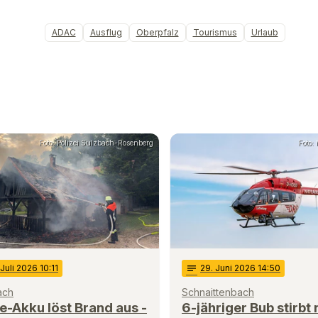
ADAC
Ausflug
Oberpfalz
Tourismus
Urlaub
Foto: Polizei Sulzbach-Rosenberg
Foto:
 Juli 2026 10:11
notes
29
. Juni 2026 14:50
ach
Schnaittenbach
e-Akku löst Brand aus -
6-jähriger Bub stirbt