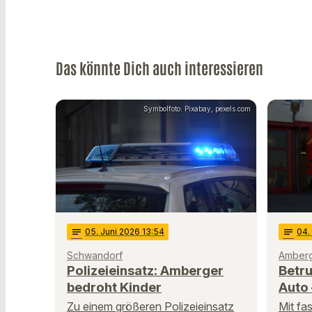
Das könnte Dich auch interessieren
Symbolfoto: Pixabay, pexels.com
notes
05
. Juni 2026 13:54
notes
04
.
Schwandorf
Amberg
Polizeieinsatz: Amberger
Betru
bedroht Kinder
Auto 
Zu einem größeren Polizeieinsatz
Mit fa