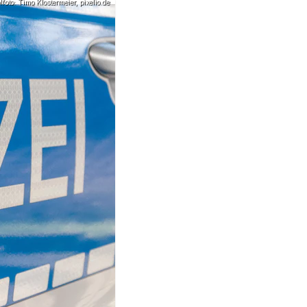
oto: Timo Klostermeier, pixelio.de