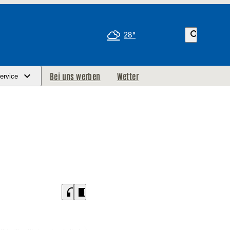
search
28°
Bei uns werben
Wetter
ervice
headphones
chrome_reader_mode