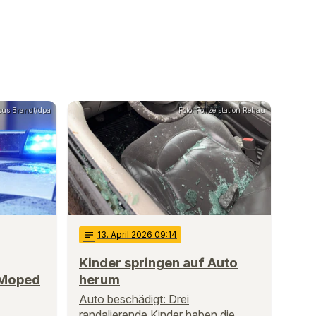
cus Brandt/dpa
Foto: Polizeistation Rehau
notes
13
. April 2026 09:14
Kinder springen auf Auto
 Moped
herum
Auto beschädigt: Drei
randalierende Kinder haben die