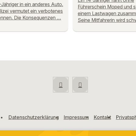
Ein 14-Jähriger fährt ohne
-Jähriger in ein anderes Auto.
Führerschein Moped und s
lizei vermutet ein verbotenes
einem Lastwagen zusamm
ennen. Die Konsequenzen …
Seine Mitfahrerin wird sc
Datenschutzerklärung
Impressum
Kontakt
Privatsp