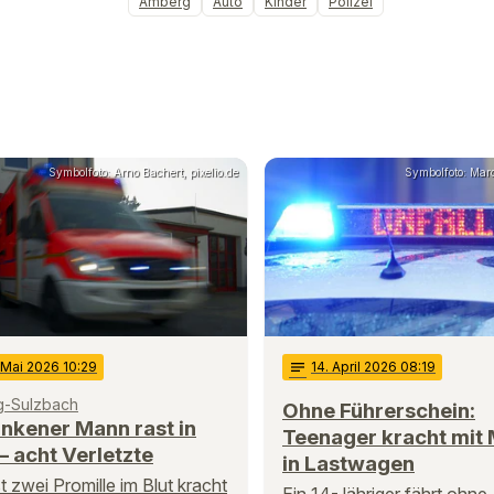
Amberg
Auto
Kinder
Polizei
Symbolfoto: Arno Bachert, pixelio.de
Symbolfoto: Mar
 Mai 2026 10:29
notes
14
. April 2026 08:19
-Sulzbach
Ohne Führerschein:
nkener Mann rast in
Teenager kracht mit
– acht Verletzte
in Lastwagen
st zwei Promille im Blut kracht