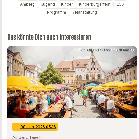
Amberg
Jugend
Kinder
Kinderbürgerfest
LGS
Programm
Veranstaltung
Das könnte Dich auch interessieren
Foto: Michael Golinski, Stadt Amberg
notes
08
. Juni 2026 05:16
Amberg feiert!