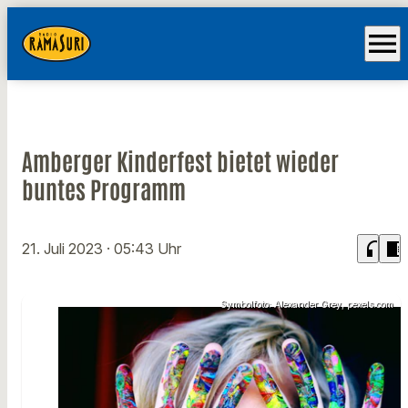
menu
Amberger Kinderfest bietet wieder
buntes Programm
headphones
chrome_reader_mode
21. Juli 2023
· 05:43 Uhr
Symbolfoto: Alexander Grey, pexels.com