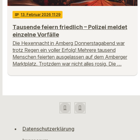
notes
13
. Februar 2026 11:29
Tausende feiern friedlich – Polizei meldet
einzelne Vorfälle
Die Hexennacht in Amberg Donnerstagabend war
trotz Regen ein voller Erfolg! Mehrere tausend
Menschen feierten ausgelassen auf dem Amberger
Marktplatz. Trotzdem war nicht alles rosig. Die …
Datenschutzerklärung