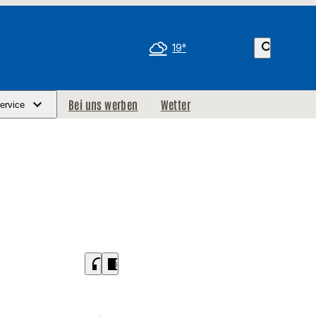
search
19°
Bei uns werben
Wetter
ervice
headphones
chrome_reader_mode