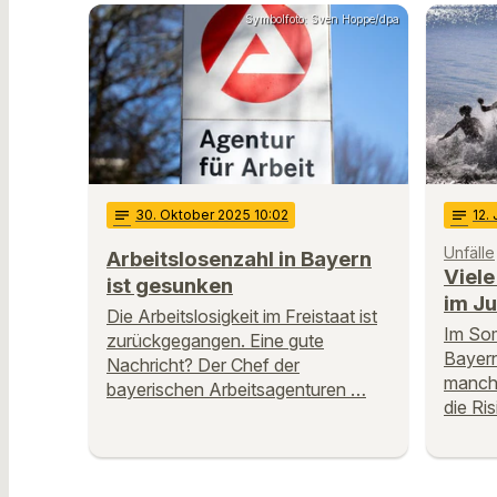
Symbolfoto: Sven Hoppe/dpa
notes
30
. Oktober 2025 10:02
notes
12
.
Unfälle
Arbeitslosenzahl in Bayern
Viel
ist gesunken
im Ju
Die Arbeitslosigkeit im Freistaat ist
Im Som
zurückgegangen. Eine gute
Bayer
Nachricht? Der Chef der
manch
bayerischen Arbeitsagenturen …
die Ris