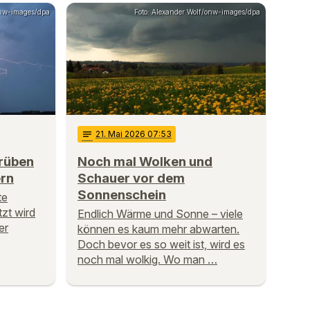
onw-images/dpa
Foto: Alexander Wolf/onw-images/dpa
notes
21
. Mai 2026 07:53
trüben
Noch mal Wolken und
ern
Schauer vor dem
Sonnenschein
te
tzt wird
Endlich Wärme und Sonne – viele
er
können es kaum mehr abwarten.
Doch bevor es so weit ist, wird es
noch mal wolkig. Wo man …