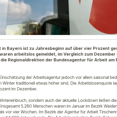
it in Bayern ist zu Jahresbeginn auf über vier Prozent g
waren arbeitslos gemeldet, im Vergleich zum Dezember 
e die Regionaldirektion der Bundesagentur für Arbeit am 
Einschätzung der Arbeitsagentur jedoch vor allem saisonal bedi
 Winter traditionell etwas höher sind. Die Arbeitslosenquote la
rozent im Dezember.
Wintereinbruch, sondern auch der aktuelle Lockdown ließen die 
 Insgesamt 5.280 Menschen waren im Januar im Bezirk Weiden 
ls vor vier Wochen. Im Bezirk der Agentur für Arbeit Tirschenre