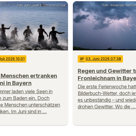
Foto: Karl-Josef Hildenbrand/dpa
Foto: Alexander Wolf/
 Juli 2026 10:01
notes
03
. Juni 2026 07:38
Regen und Gewitter 
e Menschen ertranken
Fronleichnam in Bay
ni in Bayern
Die erste Ferienwoche hat
mer laden viele Seen in
Bilderbuch-Wetter, doch je
n zum Baden ein. Doch
es unbeständig – und wied
e Menschen unterschätzen
drohen Gewitter. Wo die …
iken. Im Juni sind in …