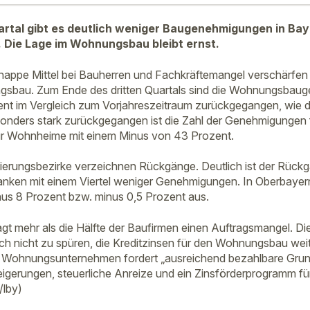
artal gibt es deutlich weniger Baugenehmigungen in Bay
 Die Lage im Wohnungsbau bleibt ernst.
nappe Mittel bei Bauherren und Fachkräftemangel verschärfen 
sbau. Zum Ende des dritten Quartals sind die Wohnungsbau
ent im Vergleich zum Vorjahreszeitraum zurückgegangen, wie 
Besonders stark zurückgegangen ist die Zahl der Genehmigungen 
für Wohnheime mit einem Minus von 43 Prozent.
ierungsbezirke verzeichnen Rückgänge. Deutlich ist der Rückga
anken mit einem Viertel weniger Genehmigungen. In Oberbayer
us 8 Prozent bzw. minus 0,5 Prozent aus.
lagt mehr als die Hälfte der Baufirmen einen Auftragsmangel. D
ch nicht zu spüren, die Kreditzinsen für den Wohnungsbau weit
 Wohnungsunternehmen fordert „ausreichend bezahlbare Grun
igerungen, steuerliche Anreize und ein Zinsförderprogramm fü
lby)