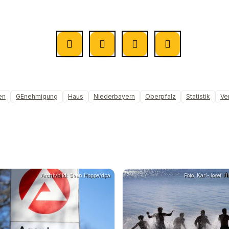
en
GEnehmigung
Haus
Niederbayern
Oberpfalz
Statistik
Ve
Archivbild: Sven Hoppe/dpa
Foto: Karl-Josef 