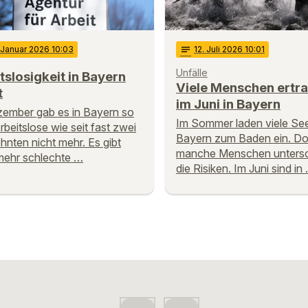
 Januar 2026 10:03
notes
12
. Juli 2026 10:01
Unfälle
tslosigkeit in Bayern
Viele Menschen ertr
t
im Juni in Bayern
ember gab es in Bayern so
Im Sommer laden viele See
rbeitslose wie seit fast zwei
Bayern zum Baden ein. D
hnten nicht mehr. Es gibt
manche Menschen unters
mehr schlechte …
die Risiken. Im Juni sind in