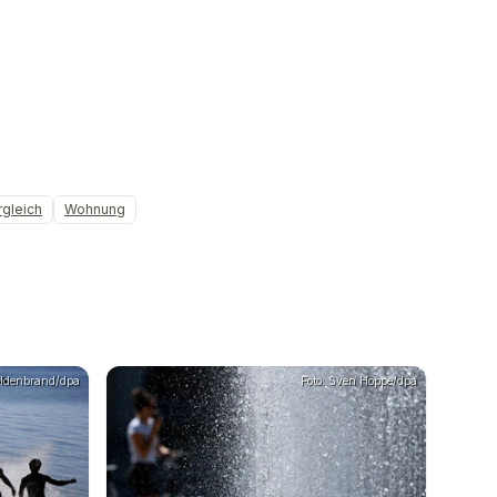
rgleich
Wohnung
Hildenbrand/dpa
Foto: Sven Hoppe/dpa