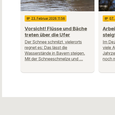
notes
23
. Februar 2026 11:56
notes
07
.
Vorsicht! Flüsse und Bäche
Arbei
treten über die Ufer
steig
Der Schnee schmilzt, vielerorts
Im Dez
regnet es: Das lässt die
viele A
Wasserstände in Bayern steigen.
Jahrze
Mit der Schneeschmelze und …
noch 