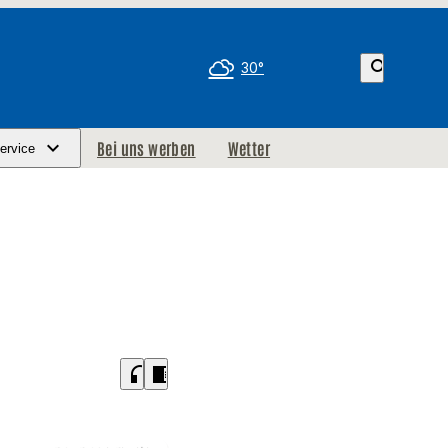
search
30°
Bei uns werben
Wetter
ervice
headphones
chrome_reader_mode