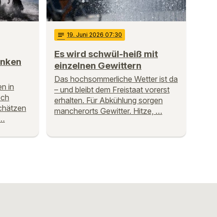
notes
19
. Juni 2026 07:30
Es wird schwül-heiß mit
anken
einzelnen Gewittern
Das hochsommerliche Wetter ist da
n in
– und bleibt dem Freistaat vorerst
och
erhalten. Für Abkühlung sorgen
chätzen
mancherorts Gewitter. Hitze, …
 …