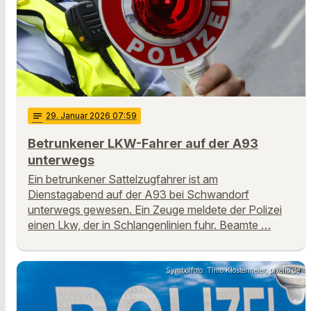
notes
29
. Januar 2026 07:59
Betrunkener LKW-Fahrer auf der A93
unterwegs
Ein betrunkener Sattelzugfahrer ist am
Dienstagabend auf der A93 bei Schwandorf
unterwegs gewesen. Ein Zeuge meldete der Polizei
einen Lkw, der in Schlangenlinien fuhr. Beamte …
Symbolfoto: Timo Klostermeier, pixelio.de