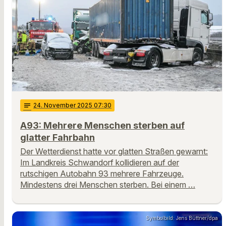
notes
24
. November 2025 07:30
A93: Mehrere Menschen sterben auf
glatter Fahrbahn
Der Wetterdienst hatte vor glatten Straßen gewarnt:
Im Landkreis Schwandorf kollidieren auf der
rutschigen Autobahn 93 mehrere Fahrzeuge.
Mindestens drei Menschen sterben. Bei einem …
Symbolbild: Jens Büttner/dpa