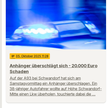
notes
05
. Oktober 2025 11:28
Anhänger überschlägt sich - 20.000 Euro
Schaden
Auf der A93 bei Schwandorf hat sich am
Samstagvormittag ein Anhänger überschlagen. Ein
38-jähriger Autofahrer wollte auf Höhe Schwandorf-
Mitte einen Lkw überholen, touchierte dabei die …