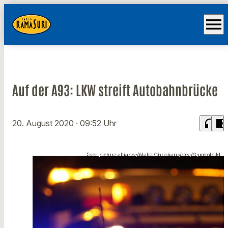
menu
Auf der A93: LKW streift Autobahnbrücke
headphones
chrome_reader_mode
20. August 2020
· 09:52 Uhr
Foto: picture alliance/Malte Christians/dpa/Symbolbild