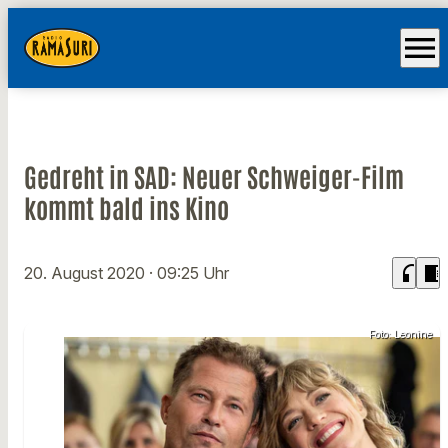
menu
Gedreht in SAD: Neuer Schweiger-Film
kommt bald ins Kino
headphones
chrome_reader_mode
20. August 2020
· 09:25 Uhr
Foto: Leonine