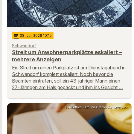
notes
08
. Juli 2026 10:15
Schwandorf
Streit um Anwohnerparkplätze eskaliert –
mehrere Anzeigen
Ein Streit um einen Parkplatz ist am Dienstagabend in
Schwandorf komplett eskaliert. Noch bevor die
Beamten eintrafen, soll ein 43-jähriger Mann einen
27-Jährigen am Hals gepackt und ihm ins Gesicht …
Symbolfoto: Karolina Grabowska, pexels.com