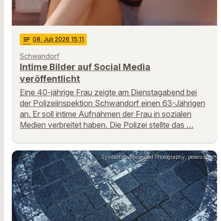
notes
08
. Juli 2026 15:11
Schwandorf
Intime Bilder auf Social Media
veröffentlicht
Eine 40-jährige Frau zeigte am Dienstagabend bei
der Polizeiinspektion Schwandorf einen 63-Jährigen
an. Er soll intime Aufnahmen der Frau in sozialen
Medien verbreitet haben. Die Polizei stellte das …
Symbolfoto: Possessed Photography, pexels.com