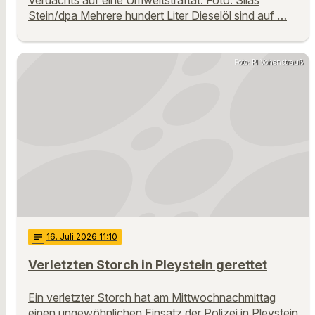
Verdachts auf eine Umweltstraftat. Foto: Silas
Stein/dpa Mehrere hundert Liter Dieselöl sind auf …
Foto: PI Vohenstrauß
notes
16
. Juli 2026 11:10
Verletzten Storch in Pleystein gerettet
Ein verletzter Storch hat am Mittwochnachmittag
einen ungewöhnlichen Einsatz der Polizei in Pleystein