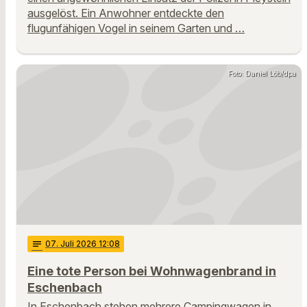
ausgelöst. Ein Anwohner entdeckte den
flugunfähigen Vogel in seinem Garten und …
Foto: Daniel Löb/dpa
notes
07
. Juli 2026 12:08
Eine tote Person bei Wohnwagenbrand in
Eschenbach
In Eschenbach stehen mehrere Campingwagen in