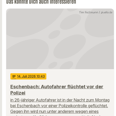
Das könnte Dich auch interessieren
Tim Reckmann / pixelio.de
notes
14
. Juli 2026 10:43
Eschenbach: Autofahrer flüchtet vor der
Polizei
in 26-jähriger Autofahrer ist in der Nacht zum Montag
bei Eschenbach vor einer Polizeikontrolle geflüchtet.
Gegen ihn wird nun unter anderem wegen eines