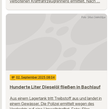
verbotenen Kraftfahrzeugrennens ermittelt. Nach …
Foto: Silas Stein/dpa
notes
02
. September 2025 08:04
Hunderte Liter Dieselöl fließen in Bachlauf
Aus einem Lagertank tritt Treibstoff aus und landet in
einem Gewässer. Die Polizei ermittelt wegen des