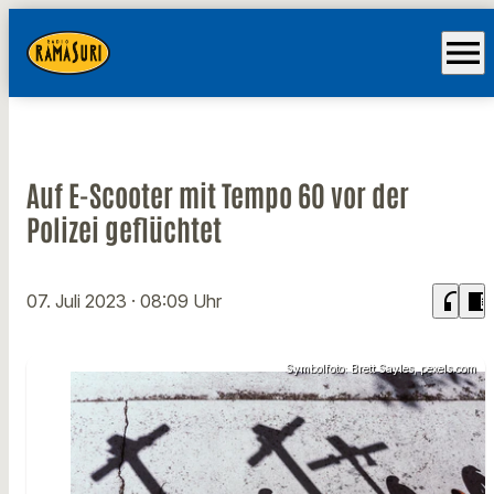
menu
Auf E-Scooter mit Tempo 60 vor der
Polizei geflüchtet
headphones
chrome_reader_mode
07. Juli 2023
· 08:09 Uhr
Symbolfoto: Brett Sayles, pexels.com