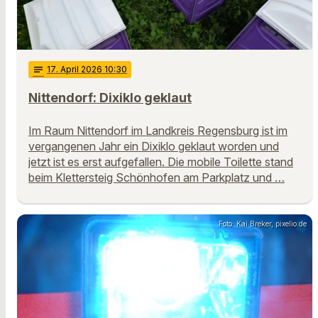
notes
17
. April 2026 10:30
Nittendorf: Dixiklo geklaut
Im Raum Nittendorf im Landkreis Regensburg ist im
vergangenen Jahr ein Dixiklo geklaut worden und
jetzt ist es erst aufgefallen. Die mobile Toilette stand
beim Klettersteig Schönhofen am Parkplatz und …
Foto: Kai Breker, pixelio.de