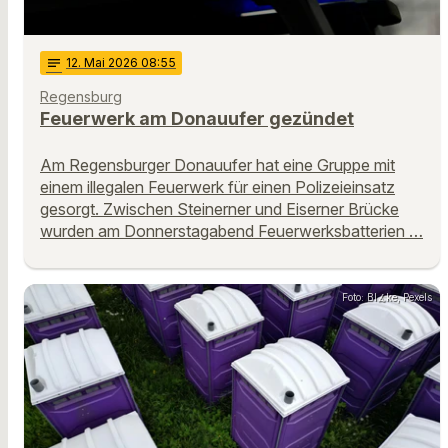
notes
12
. Mai 2026 08:55
Regensburg
Feuerwerk am Donauufer gezündet
Am Regensburger Donauufer hat eine Gruppe mit
einem illegalen Feuerwerk für einen Polizeieinsatz
gesorgt. Zwischen Steinerner und Eiserner Brücke
wurden am Donnerstagabend Feuerwerksbatterien …
Foto: Bl∡ke, Pexels