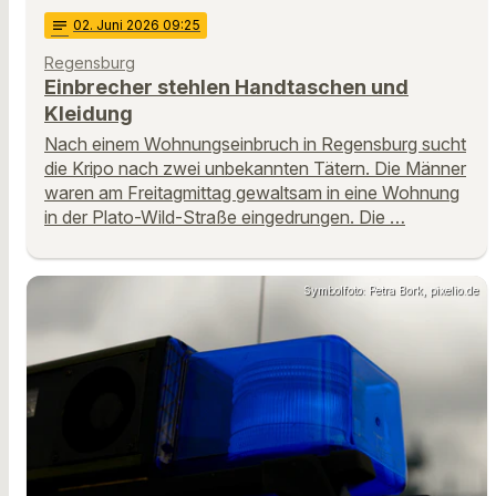
notes
02
. Juni 2026 09:25
Regensburg
Einbrecher stehlen Handtaschen und
Kleidung
Nach einem Wohnungseinbruch in Regensburg sucht
die Kripo nach zwei unbekannten Tätern. Die Männer
waren am Freitagmittag gewaltsam in eine Wohnung
in der Plato-Wild-Straße eingedrungen. Die …
Symbolfoto: Petra Bork, pixelio.de