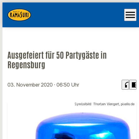
menu
Ausgefeiert für 50 Partygäste in
Regensburg
headphones
chrome_reader_mode
03. November 2020
· 06:50 Uhr
Symbolbild: Thorben Wengert, pixelio.de