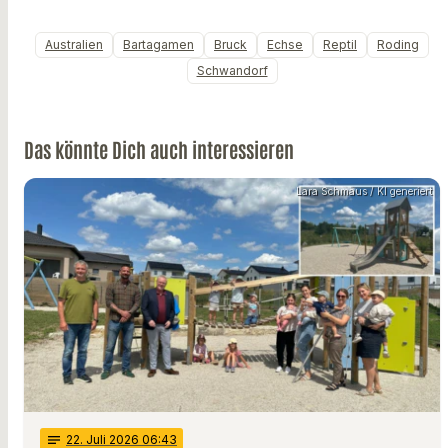
Australien
Bartagamen
Bruck
Echse
Reptil
Roding
Schwandorf
Das könnte Dich auch interessieren
Lara Schmaus / KI generiert
notes
22
. Juli 2026 06:43