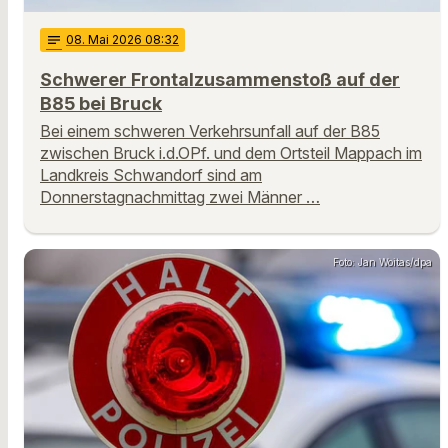
notes
08
. Mai 2026 08:32
Schwerer Frontalzusammenstoß auf der
B85 bei Bruck
Bei einem schweren Verkehrsunfall auf der B85
zwischen Bruck i.d.OPf. und dem Ortsteil Mappach im
Landkreis Schwandorf sind am
Donnerstagnachmittag zwei Männer …
Foto: Jan Woitas/dpa