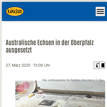
menu
Australische Echsen in der Oberpfalz
ausgesetzt
headphones
chrome_reader_mode
27. März 2025
· 13:06 Uhr
Foto: Auffangstation für Reptilien München e.V. /dpa