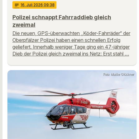
notes
16
. Juli 2026 09:38
Polizei schnappt Fahrraddieb gleich
zweimal
Die neuen, GPS-überwachten „Köder-Fahrräder“ der
Oberpfälzer Polizei haben einen schnellen Erfolg
geliefert. Innerhalb weniger Tage ging ein 47-jähriger
Dieb der Polizei gleich zweimal ins Netz: Erst stahl …
Foto: Maike Glöckner