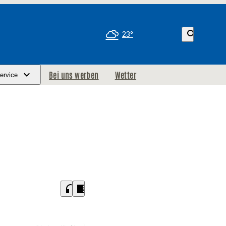
search
23°
Bei uns werben
Wetter
ervice
headphones
chrome_reader_mode