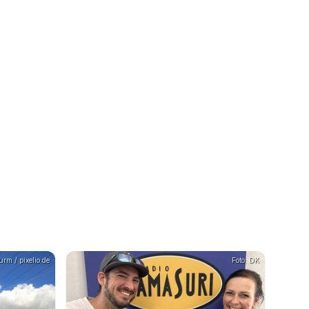
rm / pixelio.de
Foto: DK