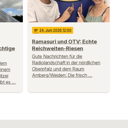
notes
24
. Juni 2026 12:00
Ramasuri und OTV: Echte
chtige
Reichweiten-Riesen
Gute Nachrichten für die
Radiolandschaft in der nördlichen
dem
Oberpfalz und dem Raum
einem
Amberg/Weiden: Die frisch …
lizei
ibt es …