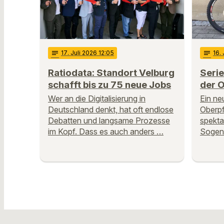
notes
17
. Juli 2026 12:05
notes
16
.
Ratiodata: Standort Velburg
Serie
schafft bis zu 75 neue Jobs
der O
Wer an die Digitalisierung in
Ein ne
Deutschland denkt, hat oft endlose
Oberpf
Debatten und langsame Prozesse
spekta
im Kopf. Dass es auch anders …
Sogen