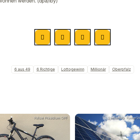
ewonnen werden. (dpa/lby)
6 aus 49
6 Richtige
Lottogewinn
Millionär
Oberpfalz
Polizei Präsidium OPF
Symbolfoto: RainerStu