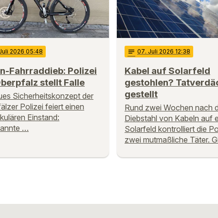
 Juli 2026 05:48
notes
07
. Juli 2026 12:38
n-Fahrraddieb: Polizei
Kabel auf Solarfeld
berpfalz stellt Falle
gestohlen? Tatverdä
gestellt
ues Sicherheitskonzept der
älzer Polizei feiert einen
Rund zwei Wochen nach 
kulären Einstand:
Diebstahl von Kabeln auf 
annte …
Solarfeld kontrolliert die Po
zwei mutmaßliche Täter. G