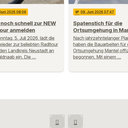
 Juni 2026 08:06
notes
09
. Juni 2026 07:47
 noch schnell zur NEW
Spatenstich für die
tour anmelden
Ortsumgehung in Man
ntag, 5. Juli 2026, lädt die
Nach jahrzehntelanger Pl
eder zur beliebten Radltour
haben die Bauarbeiten für 
den Landkreis Neustadt an
Ortsumgehung Mantel offizi
ldnaab ein. Die …
begonnen. Mit einem …