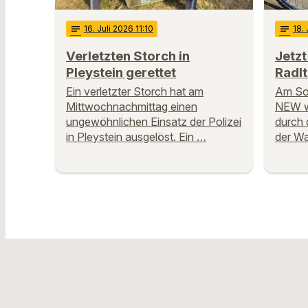
notes
16
. Juli 2026 11:10
notes
18
.
Verletzten Storch in
Jetzt
Pleystein gerettet
Radl
Ein verletzter Storch hat am
Am Son
Mittwochnachmittag einen
NEW wi
ungewöhnlichen Einsatz der Polizei
durch 
in Pleystein ausgelöst. Ein …
der Wa