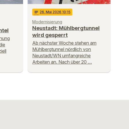
notes
26
. Mai 2026 10:15
Modernisierung
Neustadt: Mühlbergtunnel
tel
wird gesperrt
anung
Ab nächster Woche stehen am
die
Mühlbergtunnel nördlich von
ell
Neustadt/WN umfangreiche
Arbeiten an. Nach über 20 …