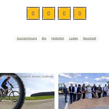
Auszeichnung
Bio
Hollerbirl
Laden
Neustadt
Symbolfoto: Albrecht E. Arnold / pixelio.de
Foto: