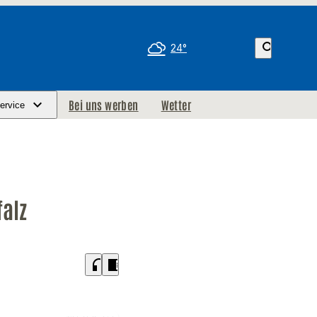
search
24°
Bei uns werben
Wetter
ervice
falz
headphones
chrome_reader_mode