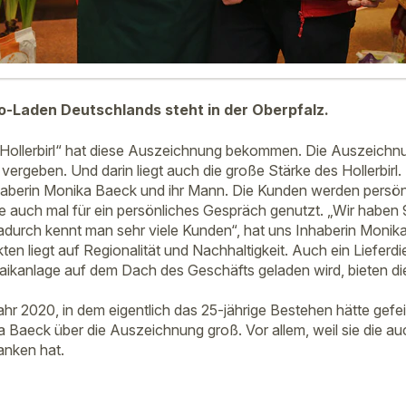
io-Laden Deutschlands steht in der Oberpfalz.
Hollerbirl“ hat diese Auszeichnung bekommen. Die Auszeichnu
rgeben. Und darin liegt auch die große Stärke des Hollerbirl.
haberin Monika Baeck und ihr Mann. Die Kunden werden persön
die auch mal für ein persönliches Gespräch genutzt. „Wir haben
urch kennt man sehr viele Kunden“, hat uns Inhaberin Monika
en liegt auf Regionalität und Nachhaltigkeit. Auch ein Lieferd
aikanlage auf dem Dach des Geschäfts geladen wird, bieten di
r 2020, in dem eigentlich das 25-jährige Bestehen hätte gefeie
a Baeck über die Auszeichnung groß. Vor allem, weil sie die 
anken hat.