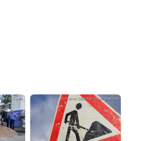
 Jens Stenglein
Symbolfoto: Sebastian Göbel, pixelio.de