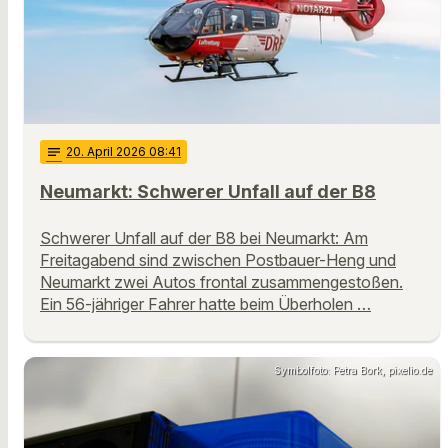
notes
20
. April 2026 08:41
Neumarkt: Schwerer Unfall auf der B8
Schwerer Unfall auf der B8 bei Neumarkt: Am
Freitagabend sind zwischen Postbauer-Heng und
Neumarkt zwei Autos frontal zusammengestoßen.
Ein 56-jähriger Fahrer hatte beim Überholen …
Symbolfoto: Petra Bork, pixelio.de