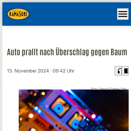
menu
Auto prallt nach Überschlag gegen Baum
headphones
chrome_reader_mode
13. November 2024
· 09:42 Uhr
Foto: Sohrab Taheri-Sohi