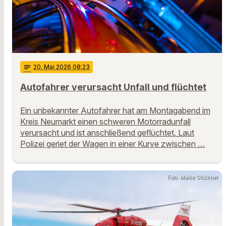
notes
20
. Mai 2026 08:23
Autofahrer verursacht Unfall und flüchtet
Ein unbekannter Autofahrer hat am Montagabend im
Kreis Neumarkt einen schweren Motorradunfall
verursacht und ist anschließend geflüchtet. Laut
Polizei geriet der Wagen in einer Kurve zwischen …
Foto: Maike Glöckner