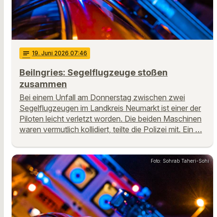
notes
19
. Juni 2026 07:46
Beilngries: Segelflugzeuge stoßen
zusammen
Bei einem Unfall am Donnerstag zwischen zwei
Segelflugzeugen im Landkreis Neumarkt ist einer der
Piloten leicht verletzt worden. Die beiden Maschinen
waren vermutlich kollidiert, teilte die Polizei mit. Ein …
Foto: Sohrab Taheri-Sohi