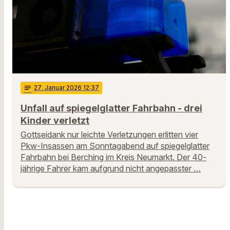
notes
27
. Januar 2026 12:37
Unfall auf spiegelglatter Fahrbahn - drei
Kinder verletzt
Gottseidank nur leichte Verletzungen erlitten vier
Pkw-Insassen am Sonntagabend auf spiegelglatter
Fahrbahn bei Berching im Kreis Neumarkt. Der 40-
jährige Fahrer kam aufgrund nicht angepasster …