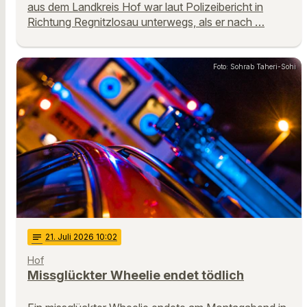
aus dem Landkreis Hof war laut Polizeibericht in
Richtung Regnitzlosau unterwegs, als er nach …
Foto: Sohrab Taheri-Sohi
notes
21
. Juli 2026 10:02
Hof
Missglückter Wheelie endet tödlich