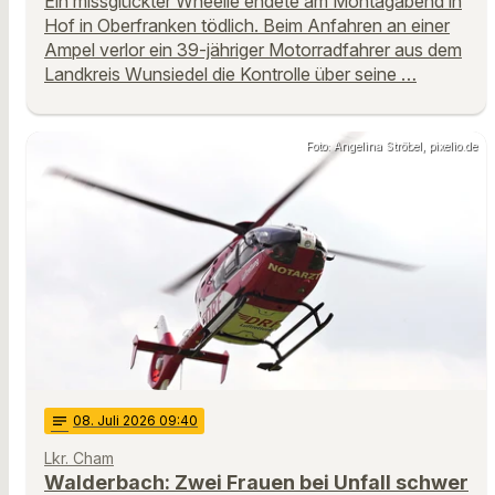
Ein missglückter Wheelie endete am Montagabend in
Hof in Oberfranken tödlich. Beim Anfahren an einer
Ampel verlor ein 39-jähriger Motorradfahrer aus dem
Landkreis Wunsiedel die Kontrolle über seine …
Foto: Angelina Ströbel, pixelio.de
notes
08
. Juli 2026 09:40
Lkr. Cham
Walderbach: Zwei Frauen bei Unfall schwer