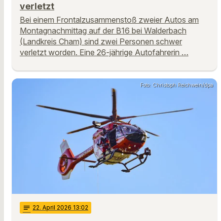
verletzt
Bei einem Frontalzusammenstoß zweier Autos am
Montagnachmittag auf der B16 bei Walderbach
(Landkreis Cham) sind zwei Personen schwer
verletzt worden. Eine 26-jährige Autofahrerin …
Foto: Christoph Reichwein/dpa
notes
22
. April 2026 13:02