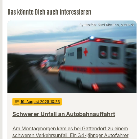
Das könnte Dich auch interessieren
Symbolfoto: Gerd Altmann, pixelio.de
notes
19
. August 2025 10:23
Schwerer Unfall an Autobahnauffahrt
Am Montagmorgen kam es bei Gattendorf zu einem
schweren Verkehrsunfall. Ein 34-jähriger Autofahrer