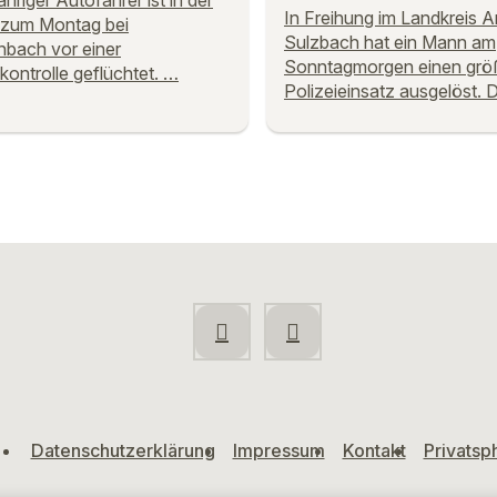
ähriger Autofahrer ist in der
In Freihung im Landkreis 
 zum Montag bei
Sulzbach hat ein Mann am
bach vor einer
Sonntagmorgen einen grö
ikontrolle geflüchtet. …
Polizeieinsatz ausgelöst. 
Datenschutzerklärung
Impressum
Kontakt
Privatsp