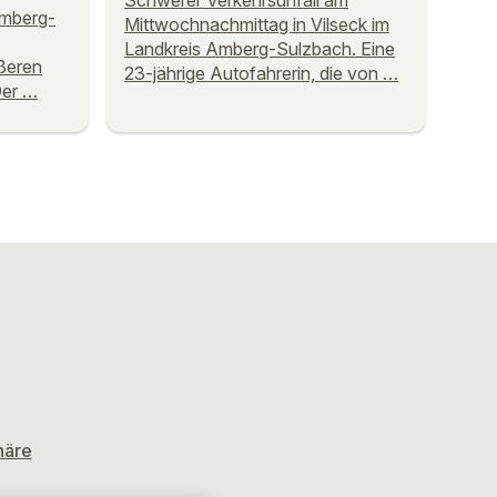
Schwerer Verkehrsunfall am
Amberg-
Mittwochnachmittag in Vilseck im
Landkreis Amberg-Sulzbach. Eine
ßeren
23-jährige Autofahrerin, die von …
Der …
häre