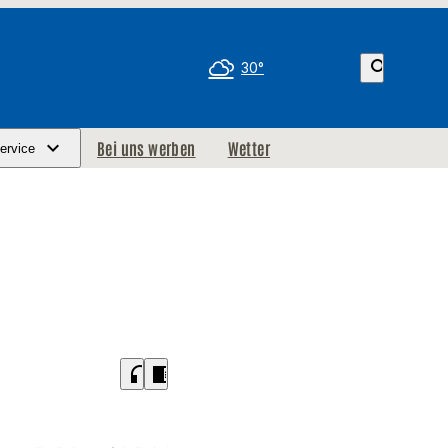
search
30°
Bei uns werben
Wetter
ervice
headphones
chrome_reader_mode