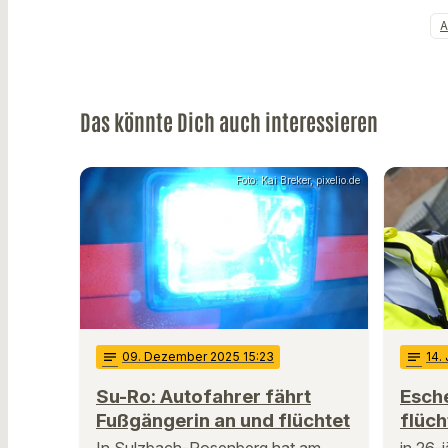
A
Das könnte Dich auch interessieren
Foto: Kai Breker, pixelio.de
notes
09
. Dezember 2025 15:23
notes
14
.
Su-Ro: Autofahrer fährt
Esch
Fußgängerin an und flüchtet
flüch