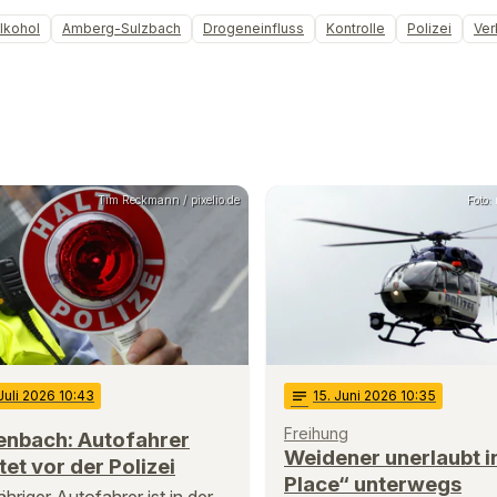
lkohol
Amberg-Sulzbach
Drogeneinfluss
Kontrolle
Polizei
Ver
Tim Reckmann / pixelio.de
Foto: 
 Juli 2026 10:43
notes
15
. Juni 2026 10:35
Freihung
enbach: Autofahrer
Weidener unerlaubt i
tet vor der Polizei
Place“ unterwegs