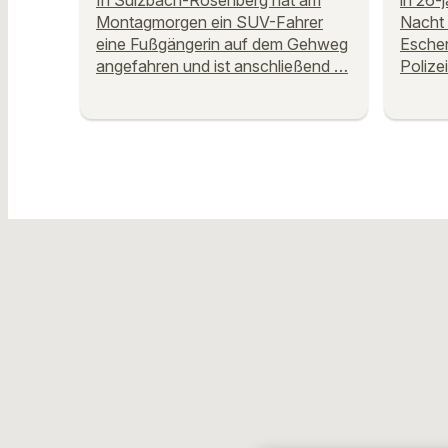
In Sulzbach-Rosenberg hat am
in 26-j
Montagmorgen ein SUV-Fahrer
Nacht
eine Fußgängerin auf dem Gehweg
Eschen
angefahren und ist anschließend …
Polize