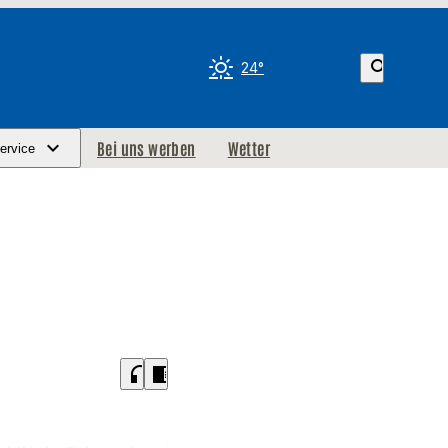
search
24°
Bei uns werben
Wetter
ervice
headphones
chrome_reader_mode