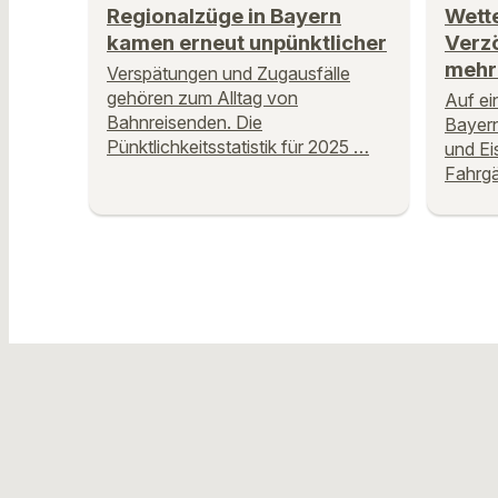
Regionalzüge in Bayern
Wette
kamen erneut unpünktlicher
Verz
mehr
Verspätungen und Zugausfälle
gehören zum Alltag von
Auf ei
Bahnreisenden. Die
Bayer
Pünktlichkeitsstatistik für 2025 …
und Ei
Fahrg