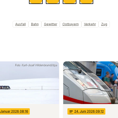
Ausfall
Bahn
Gewitter
Ostbayern
Verkehr
Zug
Foto: Karl-Josef Hildenbrand/dpa
Foto: P
 Januar 2026 08:16
notes
24
. Juni 2026 09:12