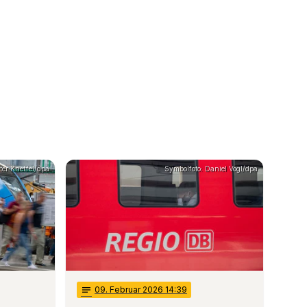
eter Kneffel/dpa
Symbolfoto: Daniel Vogl/dpa
notes
09
. Februar 2026 14:39