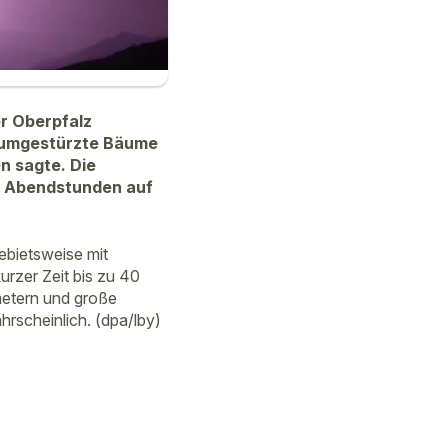
r Oberpfalz
um umgestürzte Bäume
n sagte. Die
en Abendstunden auf
ebietsweise mit
rzer Zeit bis zu 40
metern und große
rscheinlich. (dpa/lby)