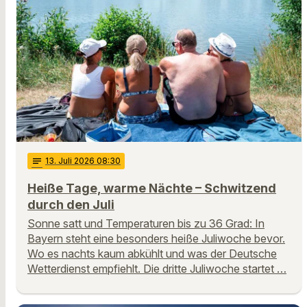
notes
13
. Juli 2026 08:30
Heiße Tage, warme Nächte – Schwitzend
durch den Juli
Sonne satt und Temperaturen bis zu 36 Grad: In
Bayern steht eine besonders heiße Juliwoche bevor.
Wo es nachts kaum abkühlt und was der Deutsche
Wetterdienst empfiehlt. Die dritte Juliwoche startet …