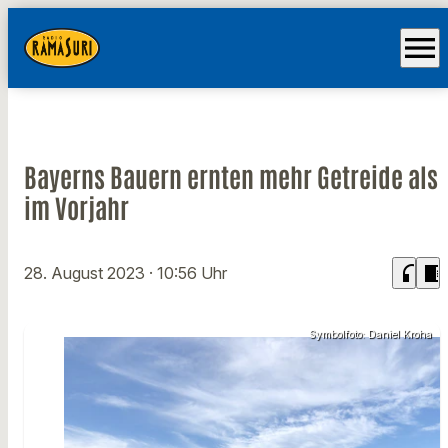
menu
Bayerns Bauern ernten mehr Getreide als
im Vorjahr
headphones
chrome_reader_mode
28. August 2023
· 10:56 Uhr
Symbolfoto: Daniel Kroha