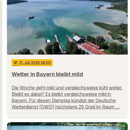
notes
21
. Juli 2026 08:09
Wetter in Bayern bleibt mild
Die Woche geht mild und vergleichsweise kühl weiter.
Bleibt es dabei? Es bleibt vergleichsweise mild in
Bayern. Für diesen Dienstag kündigt der Deutsche
Wetterdienst (DWD) höchstens 25 Grad im Raum …
Foto: Daniel Vogl/dpa