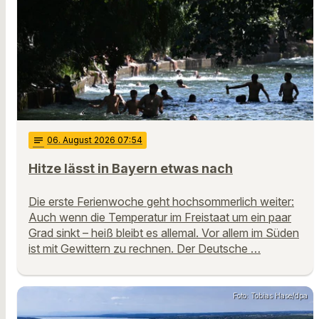
notes
06
. August 2026 07:54
Hitze lässt in Bayern etwas nach
Die erste Ferienwoche geht hochsommerlich weiter:
Auch wenn die Temperatur im Freistaat um ein paar
Grad sinkt – heiß bleibt es allemal. Vor allem im Süden
ist mit Gewittern zu rechnen. Der Deutsche …
Foto: Tobias Hase/dpa