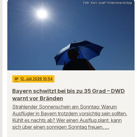
Foto: Karl-Josef Hildenbrand/dpa
notes
12
. Juli 2026 10:54
Bayern schwitzt bei bis zu 35 Grad – DWD
warnt vor Bränden
Strahlender Sonnenschein am Sonntag: Warum
Ausflügler in Bayern trotzdem vorsichtig sein sollten.
Kühlt es nachts ab? Wer einen Ausflug plant, kann
sich über einen sonnigen Sonntag freuen. …