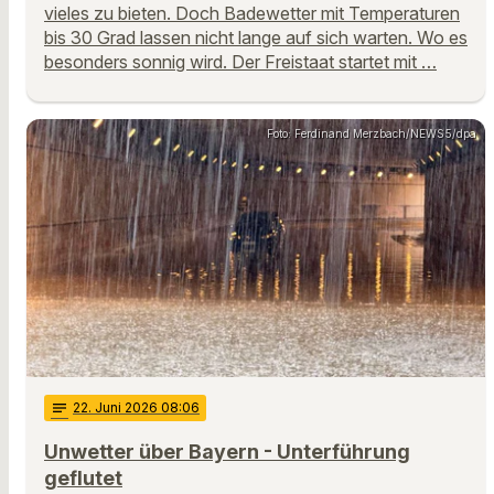
vieles zu bieten. Doch Badewetter mit Temperaturen
bis 30 Grad lassen nicht lange auf sich warten. Wo es
besonders sonnig wird. Der Freistaat startet mit …
Foto: Ferdinand Merzbach/NEWS5/dpa
notes
22
. Juni 2026 08:06
Unwetter über Bayern - Unterführung
geflutet