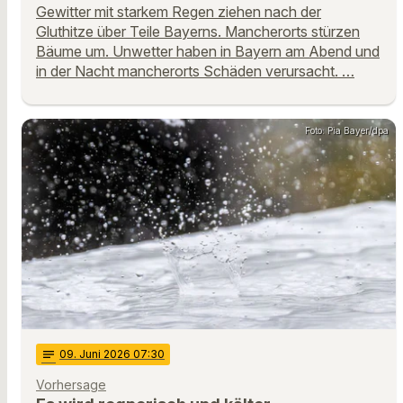
Gewitter mit starkem Regen ziehen nach der
Gluthitze über Teile Bayerns. Mancherorts stürzen
Bäume um. Unwetter haben in Bayern am Abend und
in der Nacht mancherorts Schäden verursacht. …
Foto: Pia Bayer/dpa
notes
09
. Juni 2026 07:30
Vorhersage