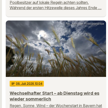
Poolbesitzer auf lokale Regeln achten sollten.
Während der ersten Hitzewelle dieses Jahres Ende …
Foto: Karl-Josef Hildenbrand/dpa
notes
06
. Juli 2026 10:04
Wechselhafter Start – ab Dienstag wird es
wieder sommerlich
Regen, Sonne, Wind – der Wochenstart in Bayern hat