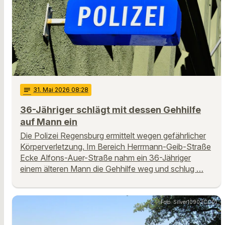
notes
31
. Mai 2026 08:28
36-Jähriger schlägt mit dessen Gehhilfe
auf Mann ein
Die Polizei Regensburg ermittelt wegen gefährlicher
Körperverletzung. Im Bereich Herrmann-Geib-Straße
Ecke Alfons-Auer-Straße nahm ein 36-Jähriger
einem älteren Mann die Gehhilfe weg und schlug …
Foto: Silver1090 [CC0]