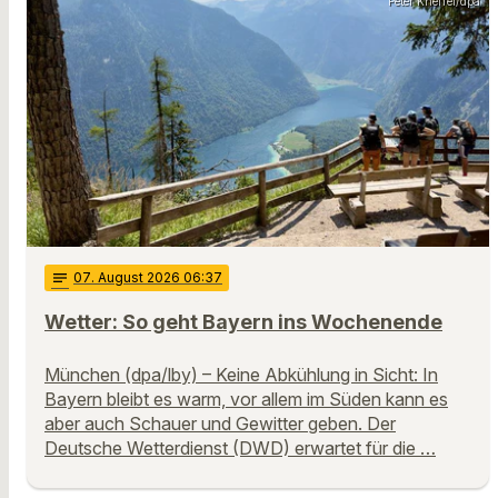
Peter Kneffel/dpa
notes
07
. August 2026 06:37
Wetter: So geht Bayern ins Wochenende
München (dpa/lby) – Keine Abkühlung in Sicht: In
Bayern bleibt es warm, vor allem im Süden kann es
aber auch Schauer und Gewitter geben. Der
Deutsche Wetterdienst (DWD) erwartet für die …