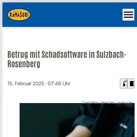
menu
Betrug mit Schadsoftware in Sulzbach-
Rosenberg
headphones
chrome_reader_mode
15. Februar 2025
· 07:48 Uhr
Symbolfoto: John Diez, pexels.com