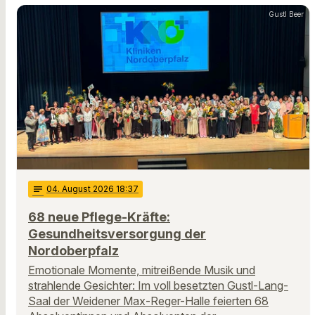
Gustl Beer
notes
04
. August 2026 18:37
68 neue Pflege-Kräfte:
Gesundheitsversorgung der
Nordoberpfalz
Emotionale Momente, mitreißende Musik und
strahlende Gesichter: Im voll besetzten Gustl-Lang-
Saal der Weidener Max-Reger-Halle feierten 68