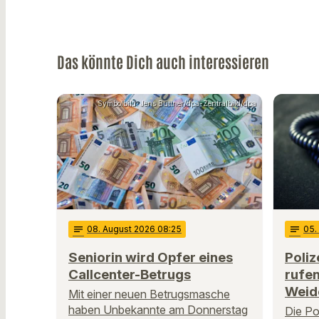
Das könnte Dich auch interessieren
Symbolbild: Jens Büttner/dpa-Zentralbild/dpa
notes
08
. August 2026 08:25
notes
05
Seniorin wird Opfer eines
Poliz
Callcenter-Betrugs
rufen
Weid
Mit einer neuen Betrugsmasche
haben Unbekannte am Donnerstag
Die Po