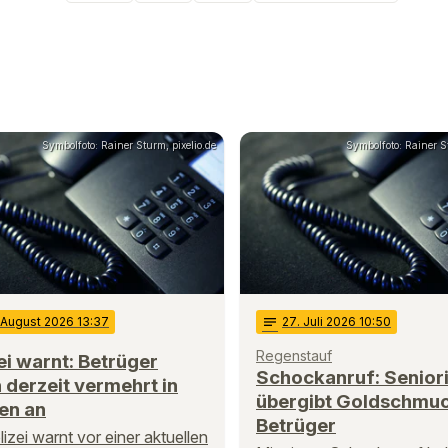
Symbolfoto: Rainer Sturm, pixelio.de
Symbolfoto: Rainer St
. August 2026 13:37
notes
27
. Juli 2026 10:50
Regenstauf
ei warnt: Betrüger
Schockanruf: Senior
 derzeit vermehrt in
übergibt Goldschmuc
en an
Betrüger
lizei warnt vor einer aktuellen