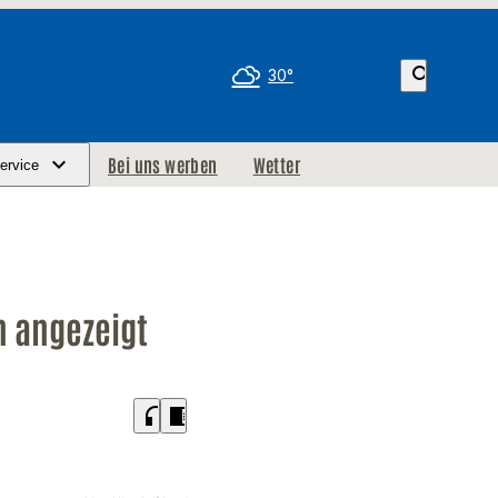
search
30°
Bei uns werben
Wetter
ervice
 angezeigt
headphones
chrome_reader_mode