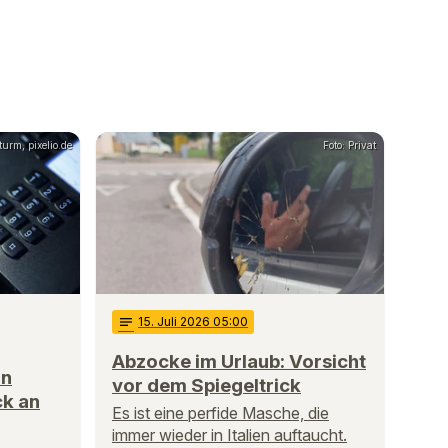
urm, pixelio.de
Foto: Privat
notes
15
. Juli 2026 05:00
Abzocke im Urlaub: Vorsicht
in
vor dem Spiegeltrick
k an
Es ist eine perfide Masche, die
immer wieder in Italien auftaucht.