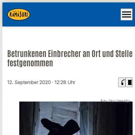
menu
Betrunkenen Einbrecher an Ort und Stelle
festgenommen
headphones
chrome_reader_mode
12. September 2020
· 12:28 Uhr
Foto: Silas Stein/dpa