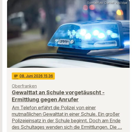
Symbolfoto: Daniel Vogl/dpa
notes
08
. Juni 2026 15:36
Oberfranken
Gewalttat an Schule vorgetäuscht -
Ermittlung gegen Anrufer
Am Telefon erfährt die Polizei von einer
mutmaßlichen Gewalttat in einer Schule. Ein großer
Polizeieinsatz in der Schule beginnt. Doch am Ende
des Schultages wenden sich die Ermittlungen. Die …