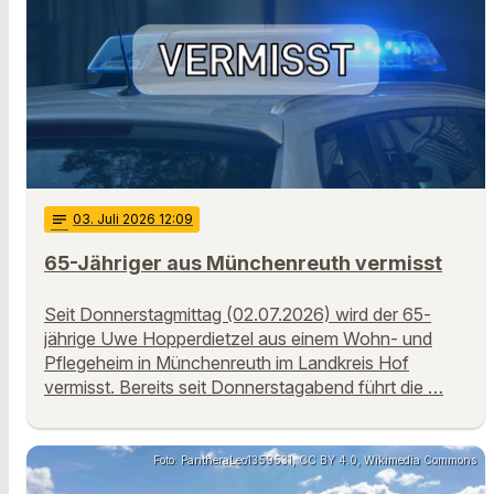
notes
03
. Juli 2026 12:09
65-Jähriger aus Münchenreuth vermisst
Seit Donnerstagmittag (02.07.2026) wird der 65-
jährige Uwe Hopperdietzel aus einem Wohn- und
Pflegeheim in Münchenreuth im Landkreis Hof
vermisst. Bereits seit Donnerstagabend führt die …
Foto: PantheraLeo1359531, CC BY 4.0, Wikimedia Commons