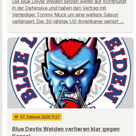
Die Blue Devils Weiden setzen weiter auf Kontinuität
in der Defensive und haben den Vertrag mit
Verteidiger Tommy Muck um eine weitere Saison
verlängert. Der 30-jährige US-Amerikaner gehört …
notes
07
. Februar 2026 11:27
Blue Devils Weiden verlieren klar gegen