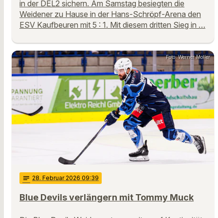
in der DEL2 sichern. Am Samstag besiegten die
Weidener zu Hause in der Hans-Schröpf-Arena den
ESV Kaufbeuren mit 5 : 1. Mit diesem dritten Sieg in …
Foto: Werner Moller
notes
28
. Februar 2026 09:39
Blue Devils verlängern mit Tommy Muck