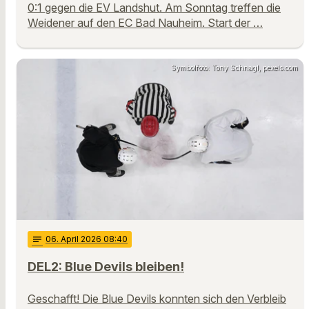
0:1 gegen die EV Landshut. Am Sonntag treffen die
Weidener auf den EC Bad Nauheim. Start der …
Symbolfoto: Tony Schnagl, pexels.com
notes
06
. April 2026 08:40
DEL2: Blue Devils bleiben!
Geschafft! Die Blue Devils konnten sich den Verbleib