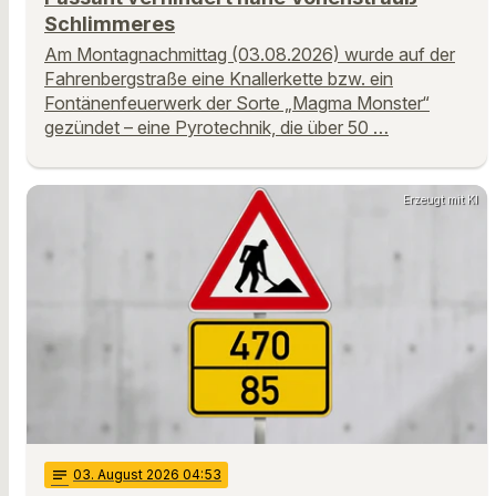
Schlimmeres
Am Montagnachmittag (03.08.2026) wurde auf der
Fahrenbergstraße eine Knallerkette bzw. ein
Fontänenfeuerwerk der Sorte „Magma Monster“
gezündet – eine Pyrotechnik, die über 50 …
Erzeugt mit KI
notes
03
. August 2026 04:53