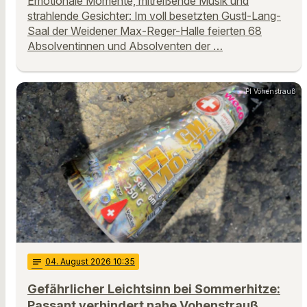
Emotionale Momente, mitreißende Musik und
strahlende Gesichter: Im voll besetzten Gustl-Lang-
Saal der Weidener Max-Reger-Halle feierten 68
Absolventinnen und Absolventen der …
PI Vohenstrauß
notes
04
. August 2026 10:35
Gefährlicher Leichtsinn bei Sommerhitze:
Passant verhindert nahe Vohenstrauß