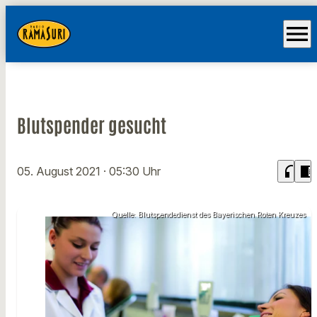
menu
Blutspender gesucht
headphones
chrome_reader_mode
05. August 2021
· 05:30 Uhr
Quelle: Blutspendedienst des Bayerischen Roten Kreuzes