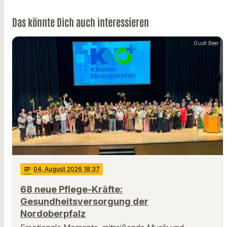
Das könnte Dich auch interessieren
Gustl Beer
notes
04
. August 2026 18:37
68 neue Pflege-Kräfte:
Gesundheitsversorgung der
Nordoberpfalz