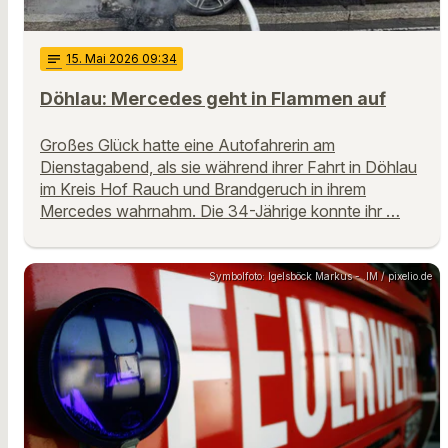
notes
15
. Mai 2026 09:34
Döhlau: Mercedes geht in Flammen auf
Großes Glück hatte eine Autofahrerin am
Dienstagabend, als sie während ihrer Fahrt in Döhlau
im Kreis Hof Rauch und Brandgeruch in ihrem
Mercedes wahrnahm. Die 34-Jährige konnte ihr …
Symbolfoto: Igelsböck Markus - .IM / pixelio.de