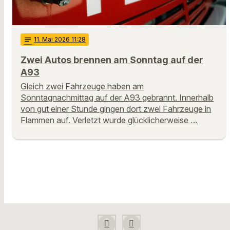
notes
11
. Mai 2026 11:28
Zwei Autos brennen am Sonntag auf der
A93
Gleich zwei Fahrzeuge haben am
Sonntagnachmittag auf der A93 gebrannt. Innerhalb
von gut einer Stunde gingen dort zwei Fahrzeuge in
Flammen auf. Verletzt wurde glücklicherweise …