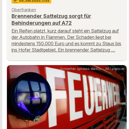
notes
Oberfranken
Brennender Sattelzug sorgt für
Behinderungen auf A72
Ein Reifen platzt, kurz darauf steht ein Sattelzug auf
der Autobahn in Flammen. Der Schaden liegt bei
mindestens 150.000 Euro und es kommt zu Staus bis
ins Hofer Stadtgebiet. Ein brennender Sattelzug …
Symbolfoto: Igelsböck Markus - .IM / pixelio.de