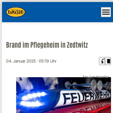
menu
Brand im Pflegeheim in Zedtwitz
headphones
chrome_reader_mode
04. Januar 2025
· 05:19 Uhr
Foto: Sven Hoppe/dpa