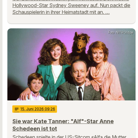
Hollywood-Star Sydney Sweeney auf. Nun packt die
Schauspielerin in ihrer Heimatstadt mit an. …
Foto: NITRO/dpa
notes
15
. Juni 2026 09:26
Sie war Kate Tanner: "Alf"-Star Anne
Schedeen ist tot
Schedeen spielte in der US-Sitcom «Alf» die Mutter