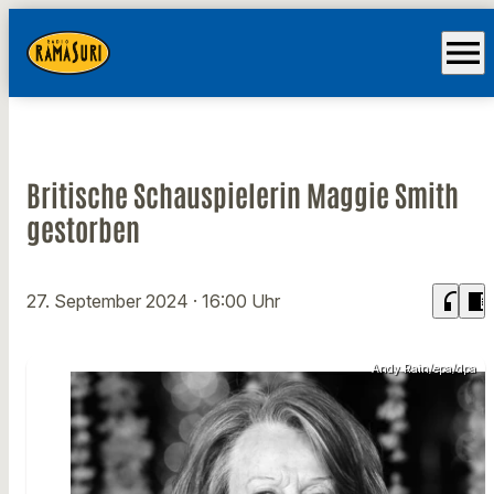
menu
Britische Schauspielerin Maggie Smith
gestorben
headphones
chrome_reader_mode
27. September 2024
· 16:00 Uhr
Andy Rain/epa/dpa