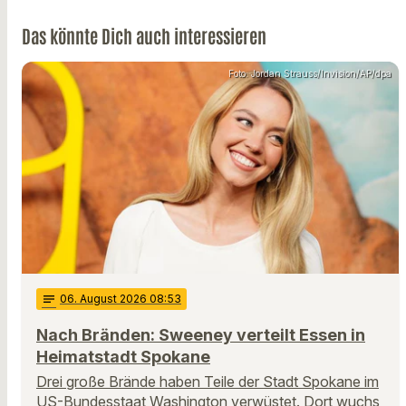
Das könnte Dich auch interessieren
Foto: Jordan Strauss/Invision/AP/dpa
notes
06
. August 2026 08:53
Nach Bränden: Sweeney verteilt Essen in
Heimatstadt Spokane
Drei große Brände haben Teile der Stadt Spokane im
US-Bundesstaat Washington verwüstet. Dort wuchs