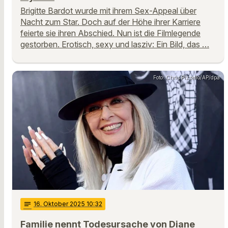
Brigitte Bardot wurde mit ihrem Sex-Appeal über
Nacht zum Star. Doch auf der Höhe ihrer Karriere
feierte sie ihren Abschied. Nun ist die Filmlegende
gestorben. Erotisch, sexy und lasziv: Ein Bild, das …
Foto: Chris Pizzello/AP/dpa
notes
16
. Oktober 2025 10:32
Familie nennt Todesursache von Diane