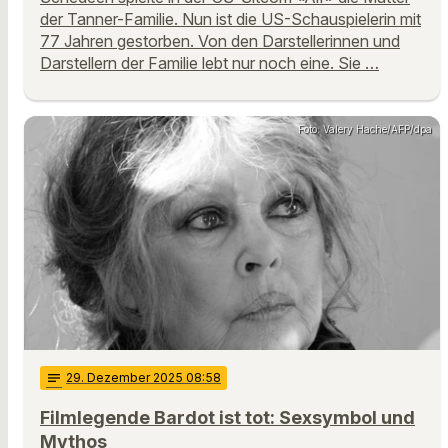
der Tanner-Familie. Nun ist die US-Schauspielerin mit
77 Jahren gestorben. Von den Darstellerinnen und
Darstellern der Familie lebt nur noch eine. Sie …
Foto: Valery Hache/AFP/dpa
notes
29
. Dezember 2025 08:58
Filmlegende Bardot ist tot: Sexsymbol und
Mythos