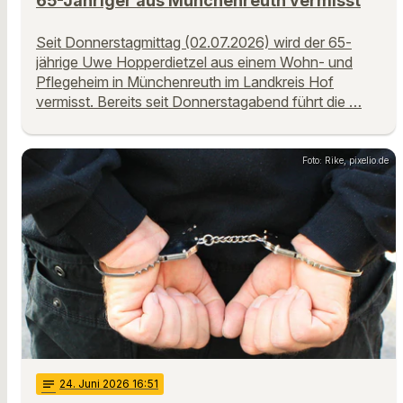
65-Jähriger aus Münchenreuth vermisst
Seit Donnerstagmittag (02.07.2026) wird der 65-
jährige Uwe Hopperdietzel aus einem Wohn- und
Pflegeheim in Münchenreuth im Landkreis Hof
vermisst. Bereits seit Donnerstagabend führt die …
Foto: Rike, pixelio.de
notes
24
. Juni 2026 16:51