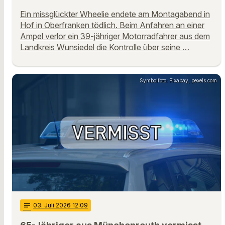
Ein missglückter Wheelie endete am Montagabend in
Hof in Oberfranken tödlich. Beim Anfahren an einer
Ampel verlor ein 39-jähriger Motorradfahrer aus dem
Landkreis Wunsiedel die Kontrolle über seine …
Symbolfoto: Pixabay, pexels.com
notes
03
. Juli 2026 12:09