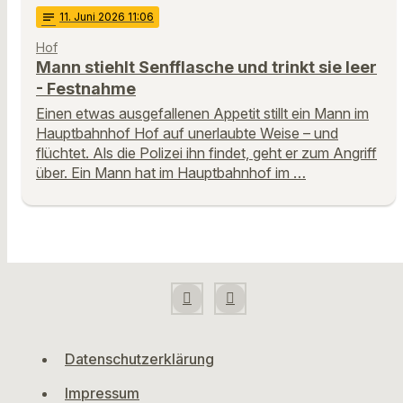
notes
11
. Juni 2026 11:06
Hof
Mann stiehlt Senfflasche und trinkt sie leer
- Festnahme
Einen etwas ausgefallenen Appetit stillt ein Mann im
Hauptbahnhof Hof auf unerlaubte Weise – und
flüchtet. Als die Polizei ihn findet, geht er zum Angriff
über. Ein Mann hat im Hauptbahnhof im …
Datenschutzerklärung
Impressum