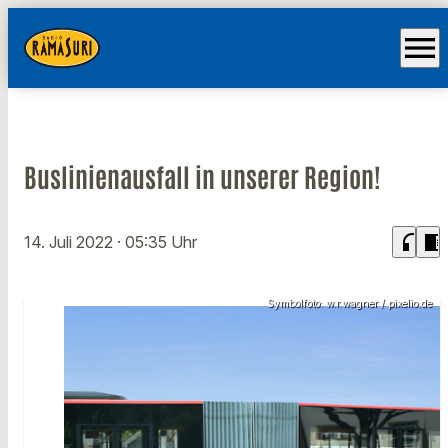
menu
Buslinienausfall in unserer Region!
headphones
chrome_reader_mode
14. Juli 2022
· 05:35 Uhr
Symbolfoto: w.r.wagner / pixelio.de