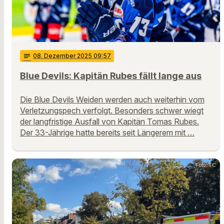
notes
08
. Dezember 2025 09:57
Blue Devils: Kapitän Rubes fällt lange aus
Die Blue Devils Weiden werden auch weiterhin vom
Verletzungspech verfolgt. Besonders schwer wiegt
der langfristige Ausfall von Kapitän Tomas Rubes.
Der 33-Jährige hatte bereits seit Längerem mit …
Foto: TC