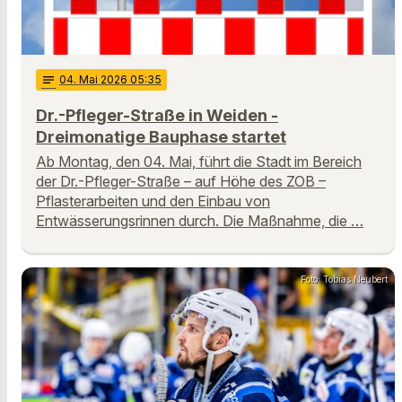
notes
04
. Mai 2026 05:35
Dr.-Pfleger-Straße in Weiden -
Dreimonatige Bauphase startet
Ab Montag, den 04. Mai, führt die Stadt im Bereich
der Dr.-Pfleger-Straße – auf Höhe des ZOB –
Pflasterarbeiten und den Einbau von
Entwässerungsrinnen durch. Die Maßnahme, die …
Foto: Tobias Neubert