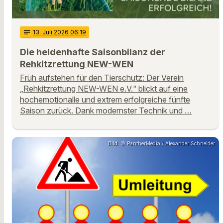
notes
13
. Juli 2026 06:19
Die heldenhafte Saisonbilanz der
Rehkitzrettung NEW-WEN
Früh aufstehen für den Tierschutz: Der Verein
„Rehkitzrettung NEW-WEN e.V.“ blickt auf eine
hochemotionalle und extrem erfolgreiche fünfte
Saison zurück. Dank modernster Technik und …
Bild: © PantherMedia / Alexander Schneider