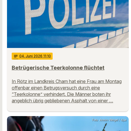
notes
04
. Juni 2026 11:10
Betrügerische Teerkolonne flüchtet
In Rötz im Landkreis Cham hat eine Frau am Montag
offenbar einen Betrugsversuch durch eine
“Teerkolonne” verhindert. Die Männer boten ihr
angeblich übrig gebliebenen Asphalt von einer …
Foto: Armin Weigel / dpa