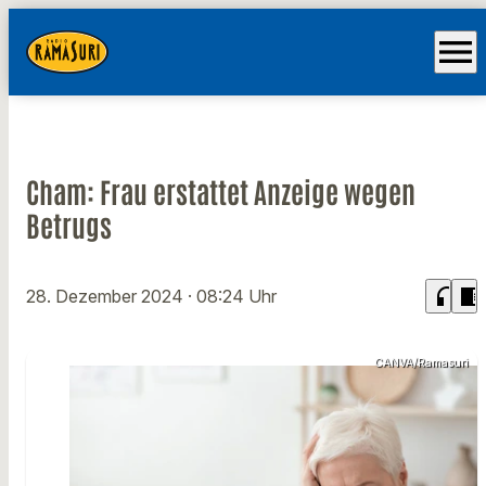
menu
Cham: Frau erstattet Anzeige wegen
Betrugs
headphones
chrome_reader_mode
28. Dezember 2024
· 08:24 Uhr
CANVA/Ramasuri