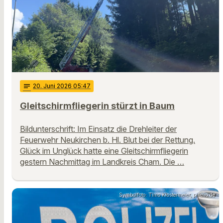
notes
20
. Juni 2026 05:47
Gleitschirmfliegerin stürzt in Baum
Bildunterschrift: Im Einsatz die Drehleiter der
Feuerwehr Neukirchen b. Hl. Blut bei der Rettung.
Glück im Unglück hatte eine Gleitschirmfliegerin
gestern Nachmittag im Landkreis Cham. Die …
Symbolfoto: Timo Klostermeier, pixelio.de