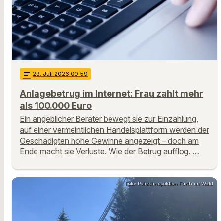
notes
28
. Juli 2026 09:59
Anlagebetrug im Internet: Frau zahlt mehr
als 100.000 Euro
Ein angeblicher Berater bewegt sie zur Einzahlung,
auf einer vermeintlichen Handelsplattform werden der
Geschädigten hohe Gewinne angezeigt – doch am
Ende macht sie Verluste. Wie der Betrug aufflog. …
Foto: Polizeiinspektion Furth im Wald