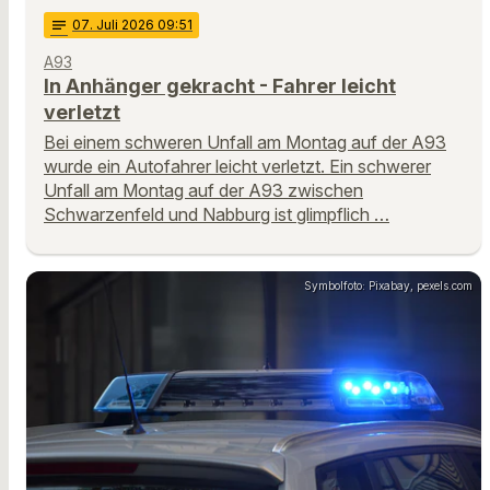
notes
07
. Juli 2026 09:51
A93
In Anhänger gekracht - Fahrer leicht
verletzt
Bei einem schweren Unfall am Montag auf der A93
wurde ein Autofahrer leicht verletzt. Ein schwerer
Unfall am Montag auf der A93 zwischen
Schwarzenfeld und Nabburg ist glimpflich …
Symbolfoto: Pixabay, pexels.com