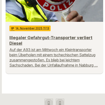
notes
14
. November 2025 11:13
Illegaler Gefahrgut-Transporter verliert
Diesel
Auf der A93 ist am Mittwoch ein Kleintransporter
beim Überholen mit einem tschechischen Sattelzug
zusammengestoßen. Es blieb bei leichtem
Sachschaden. Bei der Unfallaufnahme in Nabburg …