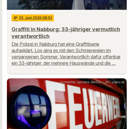
notes
25
. Juni 2026 08:02
Graffiti in Nabburg: 33-jähriger vermutlich
verantwortlich
Die Polizei in Nabburg hat eine Graffitiserie
aufgeklärt. Los ging es mit den Schmierereien im
vergangenen Sommer. Verantwortlich dafür offenbar
ein 33-jähriger, der mehrere Hauswände und die …
Symbolfoto: Igelsböck Markus - .IM / pixelio.de