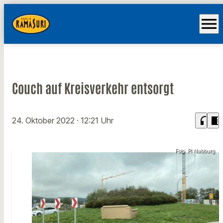
menu
Couch auf Kreisverkehr entsorgt
headphones
chrome_reader_mode
24. Oktober 2022
· 12:21 Uhr
Foto: PI Nabburg