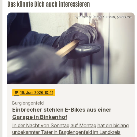
Das könnte Dich auch interessieren
Symbolfoto: Rafael Classen, pexels.com
notes
16
. Juni 2026 10:41
Burglengenfeld
Einbrecher stehlen E-Bikes aus einer
Garage in Binkenhof
In der Nacht von Sonntag auf Montag hat ein bislang
unbekannter Täter in Burglengenfeld im Landkreis