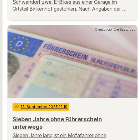
Schwandorf zwei E-Bikes aus einer Garage im
Ortsteil Binkenhof gestohlen. Nach Angaben der …
Symbolfoto: Ole Spata/dpa
notes
13
. September 2025 12:19
Sieben Jahre ohne Führerschein
unterwegs
Sieben Jahre lang ist ein Mofafahrer ohne