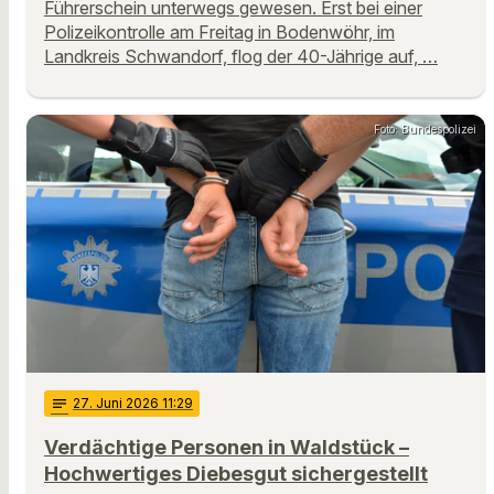
Führerschein unterwegs gewesen. Erst bei einer
Polizeikontrolle am Freitag in Bodenwöhr, im
Landkreis Schwandorf, flog der 40-Jährige auf, …
Foto: Bundespolizei
notes
27
. Juni 2026 11:29
Verdächtige Personen in Waldstück –
Hochwertiges Diebesgut sichergestellt