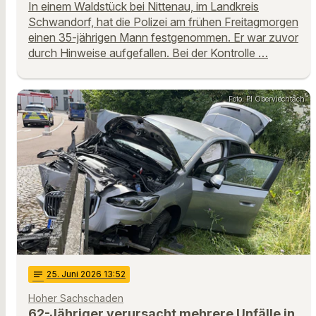
In einem Waldstück bei Nittenau, im Landkreis
Schwandorf, hat die Polizei am frühen Freitagmorgen
einen 35-jährigen Mann festgenommen. Er war zuvor
durch Hinweise aufgefallen. Bei der Kontrolle …
Foto: PI Oberviechtach
notes
25
. Juni 2026 13:52
Hoher Sachschaden
62-Jähriger verursacht mehrere Unfälle in