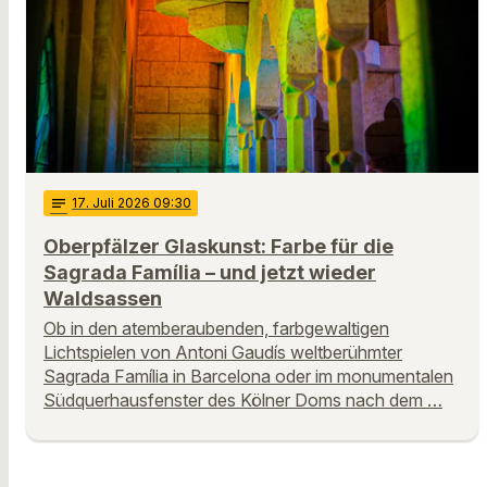
notes
17
. Juli 2026 09:30
Oberpfälzer Glaskunst: Farbe für die
Sagrada Família – und jetzt wieder
Waldsassen
Ob in den atemberaubenden, farbgewaltigen
Lichtspielen von Antoni Gaudís weltberühmter
Sagrada Família in Barcelona oder im monumentalen
Südquerhausfenster des Kölner Doms nach dem …