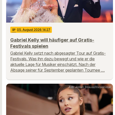
notes
05
. August 2026 14:27
Gabriel Kelly will häufiger auf Gratis-
Festivals spielen
Gabriel Kelly setzt nach abgesagter Tour auf Gratis-
Festivals. Was ihn dazu bewegt und wie er die
aktuelle Lage für Musiker einschätzt. Nach der
Absage seiner für September geplanten Tournee …
Foto: Jordan Strauss/Invision/dpa