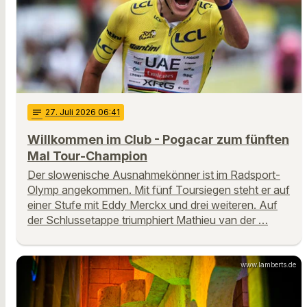
notes
27
. Juli 2026 06:41
Willkommen im Club - Pogacar zum fünften
Mal Tour-Champion
Der slowenische Ausnahmekönner ist im Radsport-
Olymp angekommen. Mit fünf Toursiegen steht er auf
einer Stufe mit Eddy Merckx und drei weiteren. Auf
der Schlussetappe triumphiert Mathieu van der …
www.lamberts.de