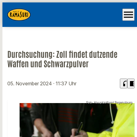
menu
Durchsuchung: Zoll findet dutzende
Waffen und Schwarzpulver
headphones
chrome_reader_mode
05. November 2024
· 11:37 Uhr
Foto: Hauptzollamt Regensburg