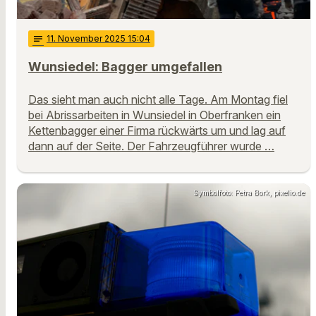
notes
11
. November 2025 15:04
Wunsiedel: Bagger umgefallen
Das sieht man auch nicht alle Tage. Am Montag fiel
bei Abrissarbeiten in Wunsiedel in Oberfranken ein
Kettenbagger einer Firma rückwärts um und lag auf
dann auf der Seite. Der Fahrzeugführer wurde …
Symbolfoto: Petra Bork, pixelio.de