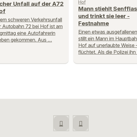
Hof
cher Unfall auf der A72
Mann stiehlt Senffla
of
und trinkt sie leer -
nem schweren Verkehrsunfall
Festnahme
r Autobahn 72 bei Hof ist am
Einen etwas ausgefallenen
mittag eine Autofahrerin
stillt ein Mann im Hauptba
eben gekommen. Aus …
Hof auf unerlaubte Weise 
flüchtet. Als die Polizei ihn