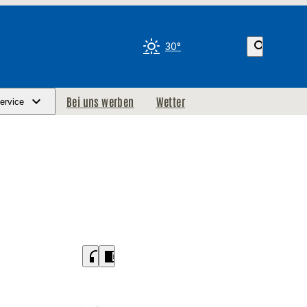
search
30°
Bei uns werben
Wetter
ervice
headphones
chrome_reader_mode