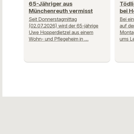
65-Jähriger aus
Tödli
Münchenreuth vermisst
bei H
Seit Donnerstagmittag
Bei ei
(02.07.2026) wird der 65-jährige
auf de
Uwe Hopperdietzel aus einem
Montag
Wohn- und Pflegeheim in …
ums L