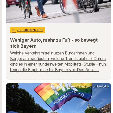
notes
22
. Juni 2026 11:17
Weniger Auto, mehr zu Fuß - so bewegt
sich Bayern
Welche Verkehrsmittel nutzen Bürgerinnen und
Bürger am häufigsten, welche Trends gibt es? Darum
ging es in einer bundesweiten Mobilitäts-Studie – nun
liegen die Ergebnisse für Bayern vor. Das Auto …
Foto: Zoltan Balogh/MTI/AP/dpa