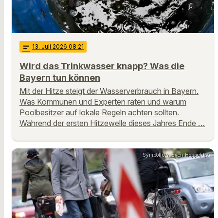
notes
13
. Juli 2026 08:21
Wird das Trinkwasser knapp? Was die
Bayern tun können
Mit der Hitze steigt der Wasserverbrauch in Bayern.
Was Kommunen und Experten raten und warum
Poolbesitzer auf lokale Regeln achten sollten.
Während der ersten Hitzewelle dieses Jahres Ende …
Symbolfoto: Sven Hoppe/dpa