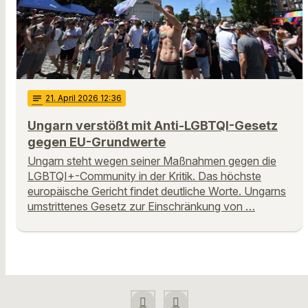
notes
21
. April 2026 12:36
Ungarn verstößt mit Anti-LGBTQI-Gesetz
gegen EU-Grundwerte
Ungarn steht wegen seiner Maßnahmen gegen die
LGBTQI+-Community in der Kritik. Das höchste
europäische Gericht findet deutliche Worte. Ungarns
umstrittenes Gesetz zur Einschränkung von …