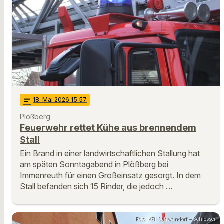
notes
18
. Mai 2026 15:57
Plößberg
Feuerwehr rettet Kühe aus brennendem
Stall
Ein Brand in einer landwirtschaftlichen Stallung hat
am späten Sonntagabend in Plößberg bei
Immenreuth für einen Großeinsatz gesorgt. In dem
Stall befanden sich 15 Rinder, die jedoch …
Foto: KBI Schwandorf – Schlosser