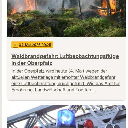
notes
04
. Mai 2026 09:25
Waldbrandgefahr: Luftbeobachtungsflüge
in der Oberpfalz
In der Oberpfalz wird heute (4. Mai) wegen der
aktuellen Wetterlage mit erhöhter Waldbrandgefahr
eine Luftbeobachtung durchgeführt. Wie das Amt für
Ernährung, Landwirtschaft und Forsten …
Symbolfoto: Christoph Ehleben, pixelio.de