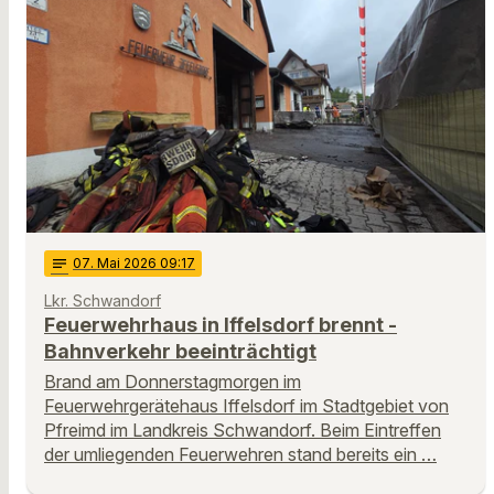
notes
07
. Mai 2026 09:17
Lkr. Schwandorf
Feuerwehrhaus in Iffelsdorf brennt -
Bahnverkehr beeinträchtigt
Brand am Donnerstagmorgen im
Feuerwehrgerätehaus Iffelsdorf im Stadtgebiet von
Pfreimd im Landkreis Schwandorf. Beim Eintreffen
der umliegenden Feuerwehren stand bereits ein …