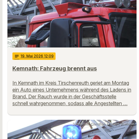
notes
19
. Mai 2026 12:09
Kemnath: Fahrzeug brennt aus
In Kemnath im Kreis Tirschenreuth geriet am Montag
ein Auto eines Unternehmens während des Ladens in
Brand. Der Rauch wurde in der Geschäftsstelle
schnell wahrgenommen, sodass alle Angestellten …
Symbolfoto: Christoph Ehleben, pixelio.de