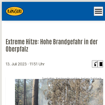
menu
Extreme Hitze: Hohe Brandgefahr in der
Oberpfalz
headphones
chrome_reader_mode
13. Juli 2023
· 11:51 Uhr
Symbolfoto: Kreisbrandinspektion Amberg-Sulzbach