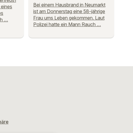
henreuth
Bei einem Hausbrand in Neumarkt
 eines
ist am Donnerstag eine 58-jährige
es
Frau ums Leben gekommen. Laut
ch …
Polizei hatte ein Mann Rauch …
häre