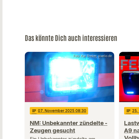
Das könnte Dich auch interessieren
Foto: Kai Breker, pixelio.de
notes
07
. November 2025 08:30
notes
25
.
NM: Unbekannter zündelte -
Last
Zeugen gesucht
A9 n
Vollb