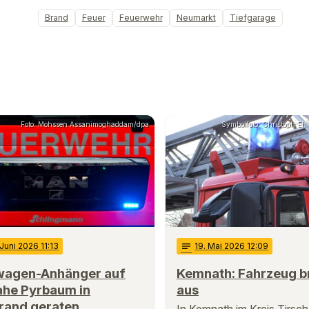
Brand
Feuer
Feuerwehr
Neumarkt
Tiefgarage
Foto: Mohssen Assanimoghaddam/dpa
Symbolfoto: Christoph Ehle
 Juni 2026 11:13
notes
19
. Mai 2026 12:09
wagen-Anhänger auf
Kemnath: Fahrzeug b
ahe Pyrbaum in
aus
rand geraten