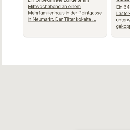
Ein Unbekannter zündelte am
Mittwochabend an einem
Ein 64
Mehrfamilienhaus in der Pointgasse
Laster
in Neumarkt. Der Täter kokelte …
unterw
gekop