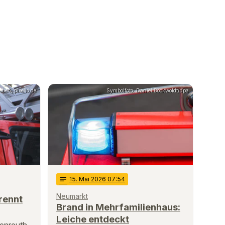
ben, pixelio.de
Symbolfoto: Daniel Bockwoldt/dpa
notes
15
. Mai 2026 07:54
Neumarkt
rennt
Brand in Mehrfamilienhaus:
Leiche entdeckt