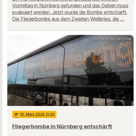
Vormittag in Nürnberg gefunden und das Gebiet muss
evakuiert werden. Jetzt wurde die Bombe entschärft.
Die Fliegerbombe aus dem Zweiten Weltkrieg, die …
Foto: Daniel Karmann/dpa
notes
10
. März 2026 12:20
Fliegerbombe in Nürnberg entschärft