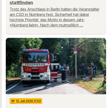
stattfinden
Trotz des Anschlags in Berlin halten die Veranstalter
am CSD in Nürnberg fest. Sicherheit hat dabei
höchste Priorität, das Motto in diesem Jahr:
«Nürnberg liebt». Nach dem mutmaßlich …
Foto: dvo/dpa
notes
12
. Juli 2026 11:53