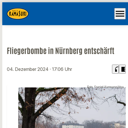
menu
Fliegerbombe in Nürnberg entschärft
headphones
chrome_reader_mode
04. Dezember 2024
· 17:06 Uhr
Foto: Daniel Karmann/dpa