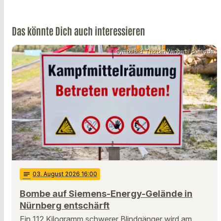
Das könnte Dich auch interessieren
Symbolbild: Thorben Wengert / pixelio.de
notes
03
. August 2026 16:00
Bombe auf Siemens-Energy-Gelände in
Nürnberg entschärft
Ein 112 Kilogramm schwerer Blindgänger wird am