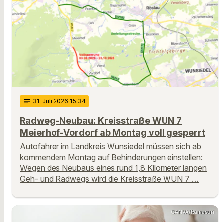
notes
31
. Juli 2026 15:34
Radweg-Neubau: Kreisstraße WUN 7
Meierhof-Vordorf ab Montag voll gesperrt
Autofahrer im Landkreis Wunsiedel müssen sich ab
kommendem Montag auf Behinderungen einstellen:
Wegen des Neubaus eines rund 1,8 Kilometer langen
Geh- und Radwegs wird die Kreisstraße WUN 7 …
CANVA/Ramasuri