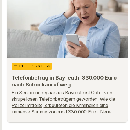
notes
31
. Juli 2026 13:56
Telefonbetrug in Bayreuth: 330.000 Euro
nach Schockanruf weg
Ein Seniorenehepaar aus Bayreuth ist Opfer von
skrupellosen Telefonbetrügern geworden. Wie die
Polizei mitteilte, erbeuteten die Kriminellen eine
immense Summe von rund 330.000 Euro. Neue …