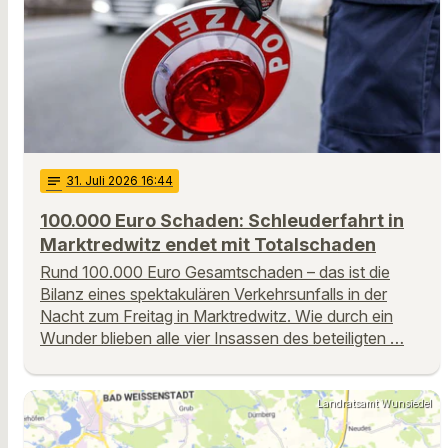
notes
31
. Juli 2026 16:44
100.000 Euro Schaden: Schleuderfahrt in
Marktredwitz endet mit Totalschaden
Rund 100.000 Euro Gesamtschaden – das ist die
Bilanz eines spektakulären Verkehrsunfalls in der
Nacht zum Freitag in Marktredwitz. Wie durch ein
Wunder blieben alle vier Insassen des beteiligten …
Landratsamt Wunsiedel