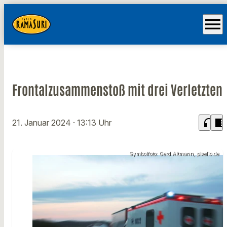
menu
Frontalzusammenstoß mit drei Verletzten
headphones
chrome_reader_mode
21. Januar 2024
· 13:13 Uhr
Symbolfoto: Gerd Altmann, pixelio.de