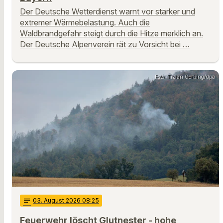
Der Deutsche Wetterdienst warnt vor starker und
extremer Wärmebelastung. Auch die
Waldbrandgefahr steigt durch die Hitze merklich an.
Der Deutsche Alpenverein rät zu Vorsicht bei …
Foto: Tizian Gerbing/dpa
notes
03
. August 2026 08:25
Feuerwehr löscht Glutnester - hohe