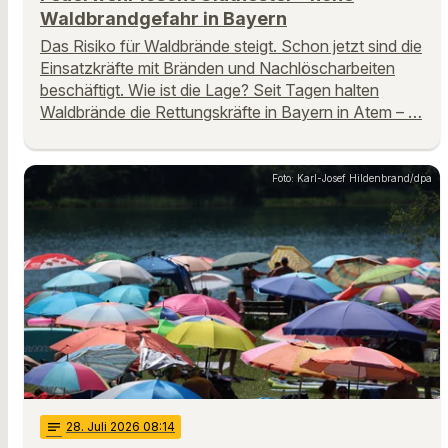
Waldbrandgefahr in Bayern
Das Risiko für Waldbrände steigt. Schon jetzt sind die
Einsatzkräfte mit Bränden und Nachlöscharbeiten
beschäftigt. Wie ist die Lage? Seit Tagen halten
Waldbrände die Rettungskräfte in Bayern in Atem – …
Foto: Karl-Josef Hildenbrand/dpa
notes
28
. Juli 2026 08:14