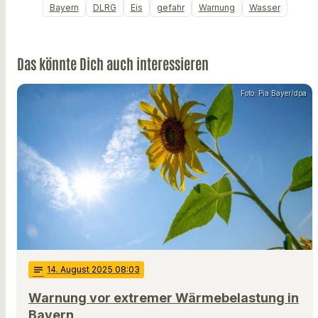
Bayern
DLRG
Eis
gefahr
Warnung
Wasser
Das könnte Dich auch interessieren
Foto: Pia Bayer/dpa
notes
14
. August 2025 08:03
Warnung vor extremer Wärmebelastung in
Bayern