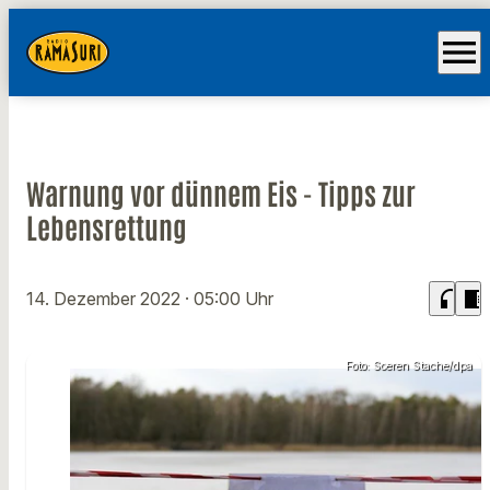
menu
Warnung vor dünnem Eis - Tipps zur
Lebensrettung
headphones
chrome_reader_mode
14. Dezember 2022
· 05:00 Uhr
Foto: Soeren Stache/dpa