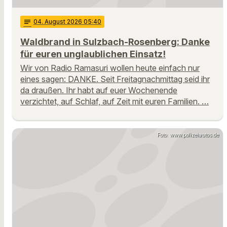
notes
04
. August 2026 05:40
Waldbrand in Sulzbach-Rosenberg: Danke
für euren unglaublichen Einsatz!
Wir von Radio Ramasuri wollen heute einfach nur
eines sagen: DANKE. Seit Freitagnachmittag seid ihr
da draußen. Ihr habt auf euer Wochenende
verzichtet, auf Schlaf, auf Zeit mit euren Familien. …
Foto: www.polizeiautos.de