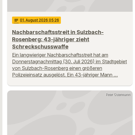
notes
01
. August 2026 05:26
Nachbarschaftsstreit in Sulzbach-
Rosenberg: 43-jähriger zieht
Schreckschusswaffe
Ein langwieriger Nachbarschaftsstreit hat am
Donnerstagnachmittag (30. Juli 2026) im Stadtgebiet
von Sulzbach-Rosenberg einen größeren
Polizeieinsatz ausgelöst. Ein 43-jähriger Mann …
Peter Ostermann