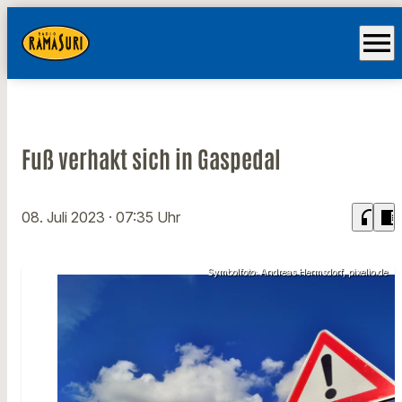
menu
Fuß verhakt sich in Gaspedal
headphones
chrome_reader_mode
08. Juli 2023
· 07:35 Uhr
Symbolfoto: Andreas Hermsdorf, pixelio.de