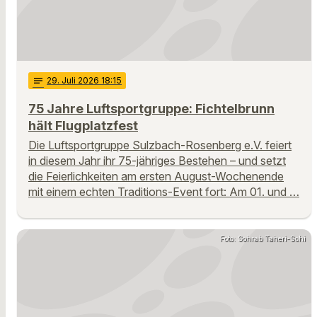
notes
29
. Juli 2026 18:15
75 Jahre Luftsportgruppe: Fichtelbrunn
hält Flugplatzfest
Die Luftsportgruppe Sulzbach-Rosenberg e.V. feiert
in diesem Jahr ihr 75-jähriges Bestehen – und setzt
die Feierlichkeiten am ersten August-Wochenende
mit einem echten Traditions-Event fort: Am 01. und …
Foto: Sohrab Taheri-Sohi