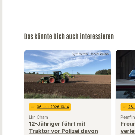
Das könnte Dich auch interessieren
Symbolfoto: Daniel Kroha
notes
06
. Juli 2026 10:14
notes
26
.
Lkr. Cham
Pemfli
12-Jähriger fährt mit
Freu
Traktor vor Polizei davon
verle