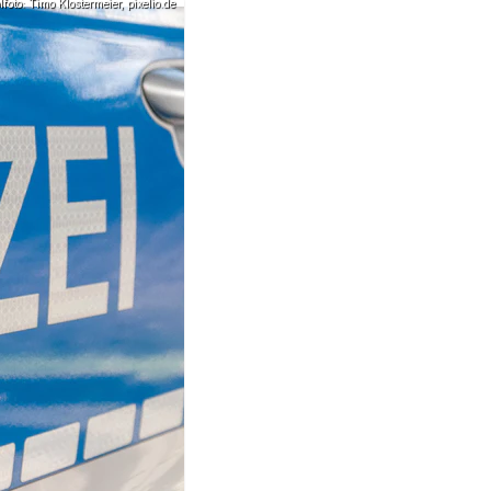
oto: Timo Klostermeier, pixelio.de