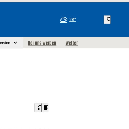
search
28°
Bei uns werben
Wetter
ervice
headphones
chrome_reader_mode