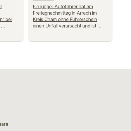
n
Ein junger Autofahrer hat am
Freitagnachmittag in Arrach im
n“ bei
Kreis Cham ohne Führerschein
n …
einen Unfall verursacht und ist …
häre