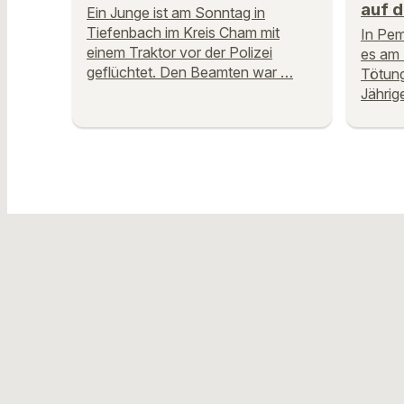
auf d
Ein Junge ist am Sonntag in
Tiefenbach im Kreis Cham mit
In Pem
einem Traktor vor der Polizei
es am 
geflüchtet. Den Beamten war …
Tötung
Jährig