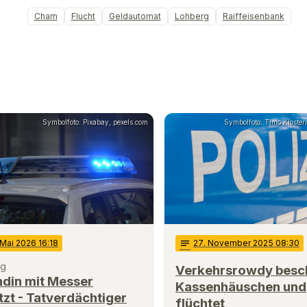
Cham
Flucht
Geldautomat
Lohberg
Raiffeisenbank
Symbolfoto: Pixabay, pexels.com
Symbolfoto: Timo Klosterm
 Mai 2026 16:18
notes
27
. November 2025 08:30
ng
Verkehrsrowdy besc
ndin mit Messer
Kassenhäuschen und
tzt - Tatverdächtiger
flüchtet