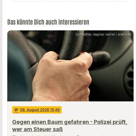
Das könnte Dich auch interessieren
Symbolfoto: dagmar zechel / pixelio.de
notes
06
. August 2026 15:49
Gegen einen Baum gefahren - Polizei prüft,
wer am Steuer saß