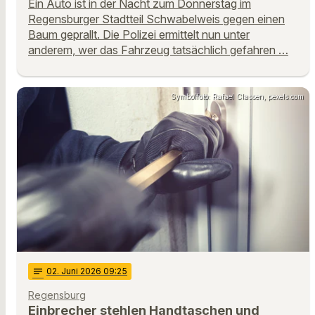
Ein Auto ist in der Nacht zum Donnerstag im
Regensburger Stadtteil Schwabelweis gegen einen
Baum geprallt. Die Polizei ermittelt nun unter
anderem, wer das Fahrzeug tatsächlich gefahren …
Symbolfoto: Rafael Classen, pexels.com
notes
02
. Juni 2026 09:25
Regensburg
Einbrecher stehlen Handtaschen und