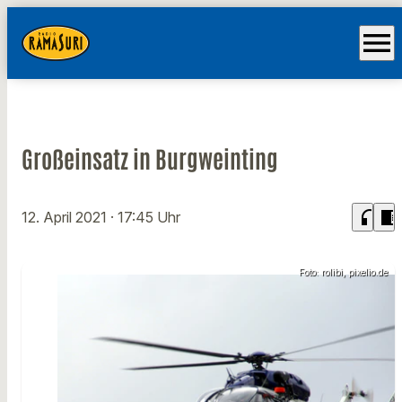
menu
Großeinsatz in Burgweinting
headphones
chrome_reader_mode
12. April 2021
· 17:45 Uhr
Foto: rolibi, pixelio.de