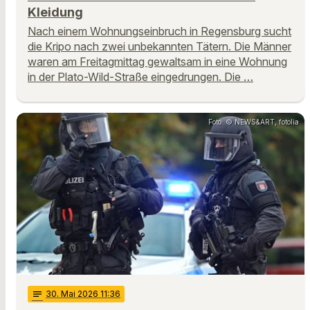
Kleidung
Nach einem Wohnungseinbruch in Regensburg sucht
die Kripo nach zwei unbekannten Tätern. Die Männer
waren am Freitagmittag gewaltsam in eine Wohnung
in der Plato-Wild-Straße eingedrungen. Die …
Foto: © NEWS&ART, fotolia
notes
30
. Mai 2026 11:36