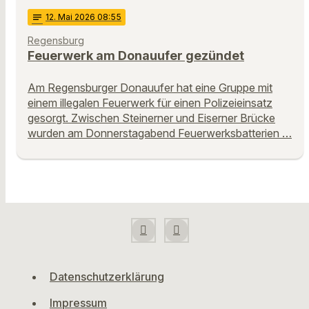
notes
12
. Mai 2026 08:55
Regensburg
Feuerwerk am Donauufer gezündet
Am Regensburger Donauufer hat eine Gruppe mit
einem illegalen Feuerwerk für einen Polizeieinsatz
gesorgt. Zwischen Steinerner und Eiserner Brücke
wurden am Donnerstagabend Feuerwerksbatterien …
Datenschutzerklärung
Impressum