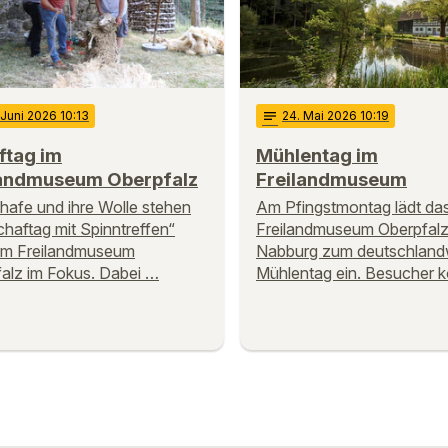
 Juni 2026 10:13
notes
24
. Mai 2026 10:19
ftag im
Mühlentag im
landmuseum Oberpfalz
Freilandmuseum
hafe und ihre Wolle stehen
Am Pfingstmontag lädt da
haftag mit Spinntreffen“
Freilandmuseum Oberpfalz
im Freilandmuseum
Nabburg zum deutschland
alz im Fokus. Dabei …
Mühlentag ein. Besucher 