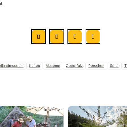
t.
eilandmuseum
Karten
Museum
Oberpfalz
Perschen
Spiel
T
Foto: Simone Kramer
Foto: Fl