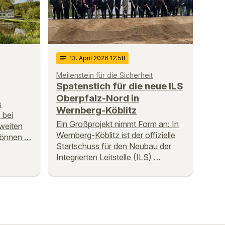
notes
13
. April 2026 12:58
Meilenstein für die Sicherheit
Spatenstich für die neue ILS
Oberpfalz-Nord in
s
Wernberg-Köblitz
 bei
Ein Großprojekt nimmt Form an: In
weiten
Wernberg-Köblitz ist der offizielle
können …
Startschuss für den Neubau der
Integrierten Leitstelle (ILS) …