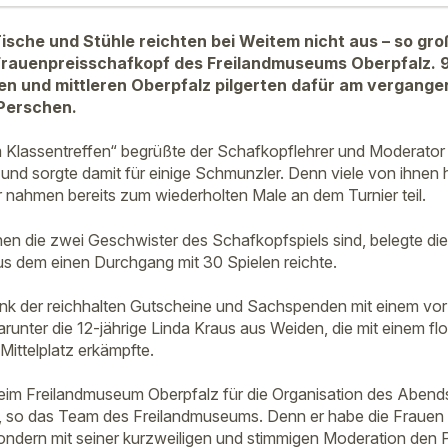
Tische und Stühle reichten bei Weitem nicht aus – so gr
 Frauenpreisschafkopf des Freilandmuseums Oberpfalz. 
n und mittleren Oberpfalz pilgerten dafür am vergangen
Perschen.
 Klassentreffen“ begrüßte der Schafkopflehrer und Moderator
 und sorgte damit für einige Schmunzler. Denn viele von ihnen 
 nahmen bereits zum wiederholten Male an dem Turnier teil.
n die zwei Geschwister des Schafkopfspiels sind, belegte die 
us dem einen Durchgang mit 30 Spielen reichte.
nk der reichhalten Gutscheine und Sachspenden mit einem vor
unter die 12-jährige Linda Kraus aus Weiden, die mit einem flo
Mittelplatz erkämpfte.
eim Freilandmuseum Oberpfalz für die Organisation des Abends
st, so das Team des Freilandmuseums. Denn er habe die Frauen 
 sondern mit seiner kurzweiligen und stimmigen Moderation den 