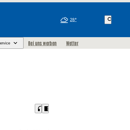
search
28°
Bei uns werben
Wetter
ervice
headphones
chrome_reader_mode