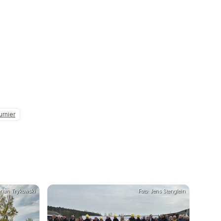
urnier
orian Trykowski
Foto: Jens Stenglein