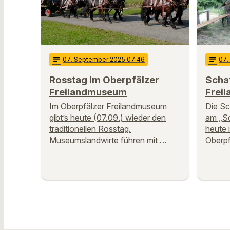
notes
07
. September 2025 07:46
notes
07
.
Rosstag im Oberpfälzer
Scha
Freilandmuseum
Frei
Im Oberpfälzer Freilandmuseum
Die Sc
gibt’s heute (07.09.) wieder den
am „Sc
traditionellen Rosstag.
heute 
Museumslandwirte führen mit …
Oberpf