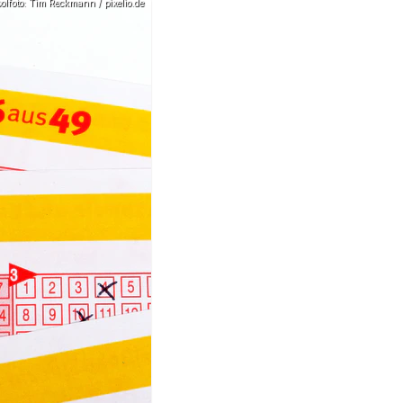
lfoto: Tim Reckmann / pixelio.de