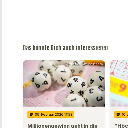
Das könnte Dich auch interessieren
Symbolfoto: Tom Weller/dpa
notes
09
. Februar 2026 11:58
notes
10
.
Millionengewinn geht in die
"Höch