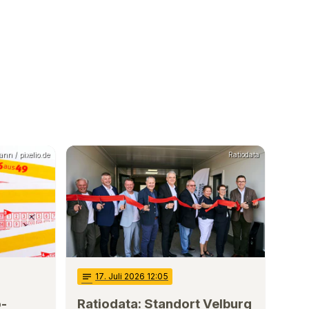
nn / pixelio.de
Ratiodata
notes
17
. Juli 2026 12:05
o-
Ratiodata: Standort Velburg