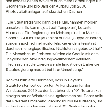
den landeseigenen Wäldern auch mehr Förderungen für
Geothermie und pro Jahr der Aufbau von 2000
Photovoltaikanlagen auf staatlichen Dächern.
„Die Staatsregierung kann diese Maßnahmen morgen
umsetzen. Es kommt jetzt auf Tempo an“, betonte
Hartmann. Die Regierung um Ministerpräsident Markus
Söder (CSU) müsse jetzt nicht nur die „Suppe gründlich,
sondern auch schnell auslöffeln, die er dem Freistaat
durch sein energiepolitisches Nichtstun eingebrockt hat“.
Die Menschen im Freistaat würden die Geduld mit dem
„bayerischen Ankündigungsweltmeister“ verlieren.
„Technisch ist die Energiewende längst gelöst, aber die
Staatsregierung mauert bei ihrer Umsetzung.“
Konkret kritisierte Hartmann, dass in Bayerns
Staatsforsten seit der ersten Ankündigung für den
Windausbau 2019 zu den bestehenden 101 Rotoren kein
einziges neues Windrad hinzugekommen sei. Daher solle
der Freistaat umgehend Planungsbüros beauftragen, um
in den kommenden vier Jahren 400 Windräder in die