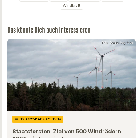
Windkraft
Das könnte Dich auch interessieren
Foto: Daniel Vogl/dpa
notes
13
. Oktober 2025 15:18
Staatsforsten: Ziel von 500 Windrädern