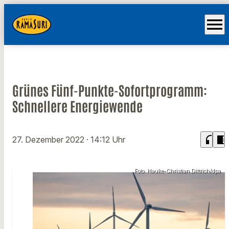
menu
Grünes Fünf-Punkte-Sofortprogramm:
Schnellere Energiewende
headphones
chrome_reader_mode
27. Dezember 2022
· 14:12 Uhr
Foto: Hauke-Christian Dittrich/dpa