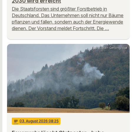
2030 wird erreicht
Die Staatsforsten sind größter Forstbetrieb in
Deutschland. Das Unternehmen soll nicht nur Bäume
pflanzen und fällen, sondern auch der Energiewende
dienen. Der Vorstand meldet Fortschritt. Die …
Foto: Tizian Gerbing/dpa
notes
03
. August 2026 08:25