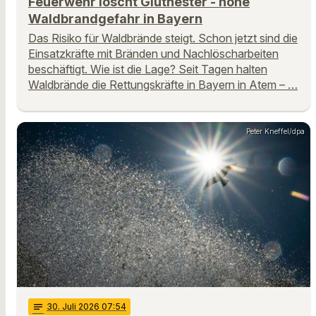
Feuerwehr löscht Glutnester - hohe
Waldbrandgefahr in Bayern
Das Risiko für Waldbrände steigt. Schon jetzt sind die
Einsatzkräfte mit Bränden und Nachlöscharbeiten
beschäftigt. Wie ist die Lage? Seit Tagen halten
Waldbrände die Rettungskräfte in Bayern in Atem – …
Peter Kneffel/dpa
notes
30
. Juli 2026 07:54