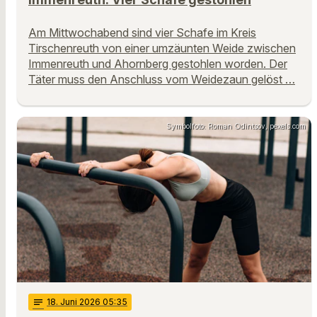
Am Mittwochabend sind vier Schafe im Kreis
Tirschenreuth von einer umzäunten Weide zwischen
Immenreuth und Ahornberg gestohlen worden. Der
Täter muss den Anschluss vom Weidezaun gelöst …
Symbolfoto: Roman Odintsov, pexels.com
notes
18
. Juni 2026 05:35