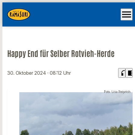
menu
Happy End für Selber Rotvieh-Herde
headphones
chrome_reader_mode
30. Oktober 2024
· 08:12 Uhr
Foto: Lisa Reiprich