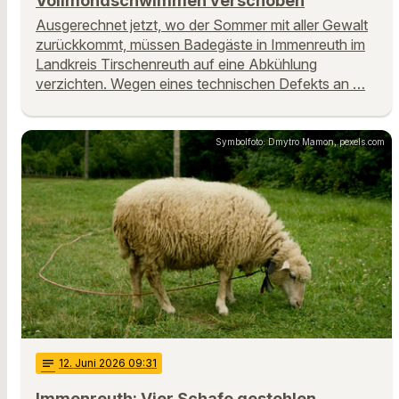
Vollmondschwimmen verschoben
Ausgerechnet jetzt, wo der Sommer mit aller Gewalt
zurückkommt, müssen Badegäste in Immenreuth im
Landkreis Tirschenreuth auf eine Abkühlung
verzichten. Wegen eines technischen Defekts an …
Symbolfoto: Dmytro Mamon, pexels.com
notes
12
. Juni 2026 09:31
Immenreuth: Vier Schafe gestohlen