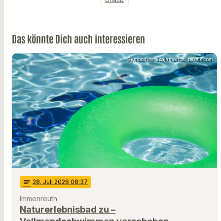
Das könnte Dich auch interessieren
Symbolfoto: Jsalamanca, pexels.com
notes
28
. Juli 2026 08:37
Immenreuth
Naturerlebnisbad zu –