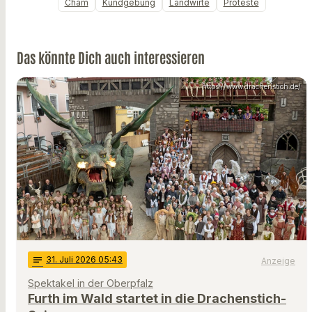
Cham
Kundgebung
Landwirte
Proteste
Das könnte Dich auch interessieren
https://www.drachenstich.de/
notes
31
. Juli 2026 05:43
Anzeige
Spektakel in der Oberpfalz
Furth im Wald startet in die Drachenstich-