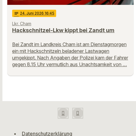
notes
24
. Juni 2026 16:45
Lkr. Cham
Hackschnitzel-Lkw kippt bei Zandt um
Bei Zandt im Landkreis Cham ist am Dienstagmorgen
ein mit Hackschnitzeln beladener Lastwagen
umgekippt. Nach Angaben der Polizei kam der Fahrer
gegen 8.15 Uhr vermutlich aus Unachtsamkeit von …
Datenschutzerklärung