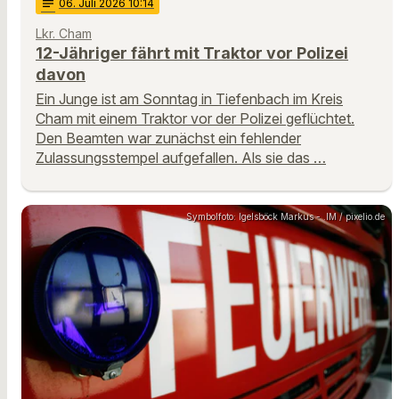
notes
06
. Juli 2026 10:14
Lkr. Cham
12-Jähriger fährt mit Traktor vor Polizei
davon
Ein Junge ist am Sonntag in Tiefenbach im Kreis
Cham mit einem Traktor vor der Polizei geflüchtet.
Den Beamten war zunächst ein fehlender
Zulassungsstempel aufgefallen. Als sie das …
Symbolfoto: Igelsböck Markus - .IM / pixelio.de