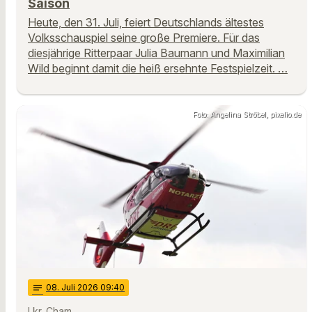
Saison
Heute, den 31. Juli, feiert Deutschlands ältestes
Volksschauspiel seine große Premiere. Für das
diesjährige Ritterpaar Julia Baumann und Maximilian
Wild beginnt damit die heiß ersehnte Festspielzeit. …
Foto: Angelina Ströbel, pixelio.de
notes
08
. Juli 2026 09:40
Lkr. Cham