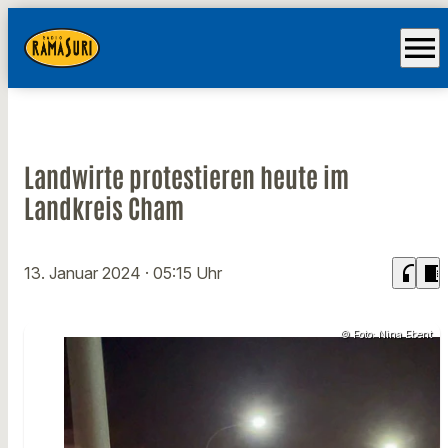
menu
Landwirte protestieren heute im
Landkreis Cham
headphones
chrome_reader_mode
13. Januar 2024
· 05:15 Uhr
© Foto: Nina Ebent