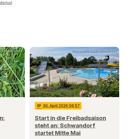
erlust
o: Elisa Wiesnet
Pressestelle Stadt Schwandorf
notes
30
. April 2026 06:57
n:
Start in die Freibadsaison
steht an: Schwandorf
startet Mitte Mai