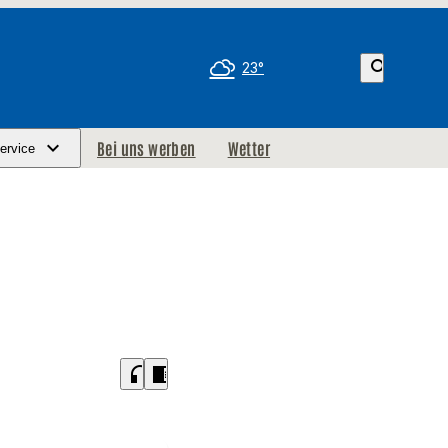
search
23°
Bei uns werben
Wetter
ervice
headphones
chrome_reader_mode