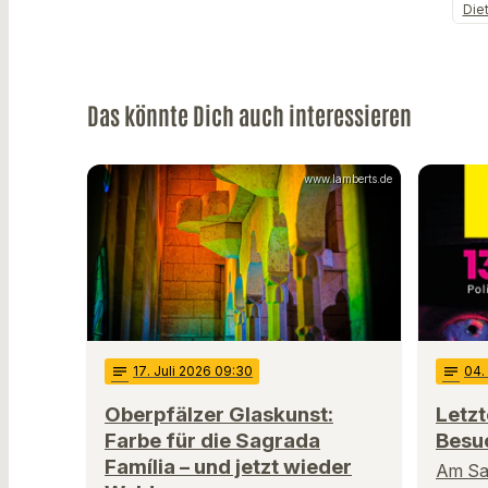
Diet
Das könnte Dich auch interessieren
www.lamberts.de
notes
17
. Juli 2026 09:30
notes
04
.
Oberpfälzer Glaskunst:
Letzt
Farbe für die Sagrada
Besuc
Família – und jetzt wieder
Am Sam