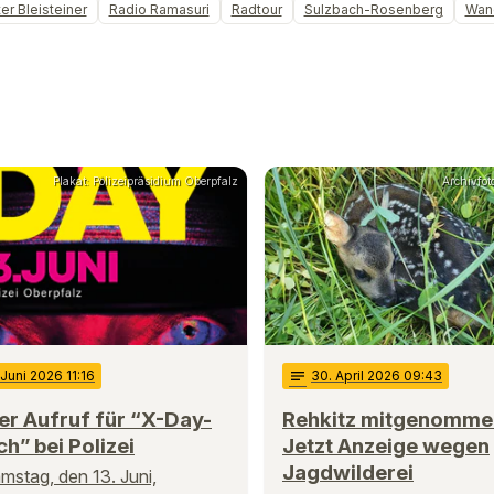
er Bleisteiner
Radio Ramasuri
Radtour
Sulzbach-Rosenberg
Wand
Plakat: Polizeipräsidium Oberpfalz
Archivfot
 Juni 2026 11:16
notes
30
. April 2026 09:43
er Aufruf für “X-Day-
Rehkitz mitgenomme
h” bei Polizei
Jetzt Anzeige wegen
Jagdwilderei
stag, den 13. Juni,